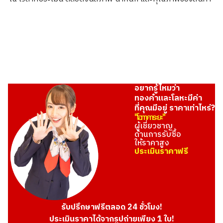
ASK
อยากรู้ไหมว่า
ทองคำและโลหะมีค่า
ที่คุณมีอยู่ ราคาเท่าไหร่?
"โอทาคาระยะ"
ผู้เชี่ยวชาญ
ด้านการรับซื้อ
ให้ราคาสูง
ประเมินราคาฟรี
รับปรึกษาฟรีตลอด 24 ชั่วโมง!
ประเมินราคาได้จากรูปถ่ายเพียง 1 ใบ!