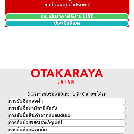
ยินดีตอบทุกคำปรึกษา!
ประเมินราคาฟรีผ่าน LINE
ประเมินอีเมล
Platinum (Pt900) earrings
ราคารับซื้ออ้างอิง
ASK
ให้บริการรับซื้อฟรีในกว่า 1,940 สาขาทั่วโลก
การรับซื้อทองคำ
การรับซื้อนาฬิกายี่ห้อดัง
ทองคำ
การรับซื้อสินค้าจากแบรนด์เนม
นาฬิกาแบรนด์เนม
ทองคำแท่ง
การรับซื้อเพชรและอัญมณี
สินค้าแบรนด์เนม
Rolex
เหรียญทองคำ/เหรียญเงิน
การรับซื้อแพลทินัม
อัญมณี
Cartier
Patek Philippe
ประวัติราคาทองคำ 10 ปี