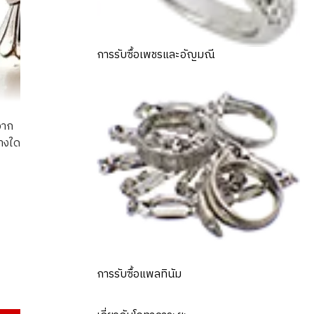
การรับซื้อเพชรและอัญมณี
จาก
่างใด
 pearl earrings
การรับซื้อแพลทินัม