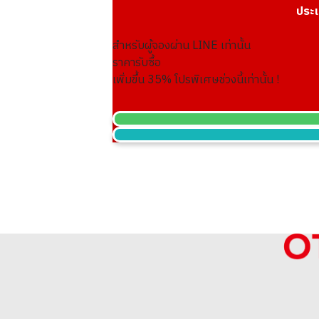
ประเ
Platinum (Pt900) earrings
สำหรับผู้จองผ่าน LINE เท่านั้น
ราคารับซื้ออ้างอิง
ราคารับซื้อ
ASK
เพิ่มขึ้น
35
% โปรพิเศษช่วงนี้เท่านั้น !