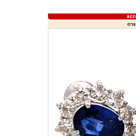
acc
ตาร