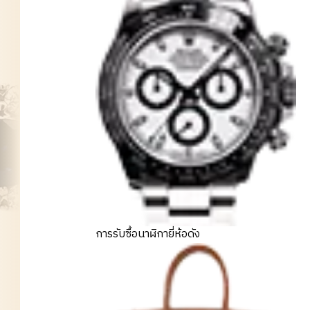
การรับซื้อนาฬิกายี่ห้อดัง