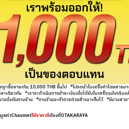
ช่วงแคมเปญพิเศษ!
ัญญาซื้อขายเกิน 10,000 THB ขึ้นไป *โปรดนำใบเสร็จค่าโดยสารมาเป
งเวลาเดียวกัน *เราจะดำเนินการชำระเงินเมื่อได้รับใบเสร็จฉบับจริง
จ้งกับทางร้าน *ทางร้านจะทำการถ่ายสำเนาเก็บไว้ *มีบางสาขาที่ไ
ินมูลค่าChaumet
ให้ราคาดี
ต้องที่OTAKARAYA