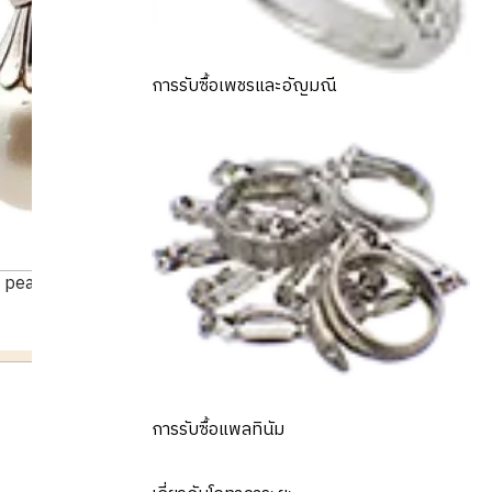
การรับซื้อเพชรและอัญมณี
 pearl earrings
การรับซื้อแพลทินัม