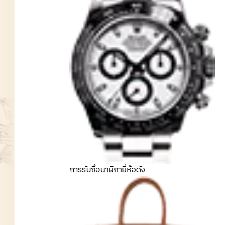
การรับซื้อนาฬิกายี่ห้อดัง