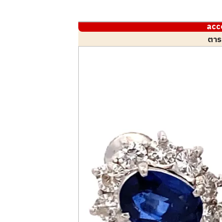
acc
ตาร