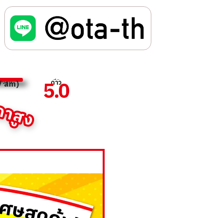
5.0
ด
ด
ร
ร
า
า
ว
ว
ว
ว
ว
ว
อจริง
07 am)
คาสูง