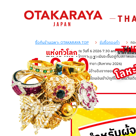
ซื้อคืนร้านเฉพาะ OTAKARAYA TOP
รับซื้อทองคำ
ทอ
TH
※1
รั
แ
แ
ห
ห
ง
ง
ท
ท
ว
ว
โ
โ
ล
ล
ก
ก
※1: ณ วันที่ 6 2026 7:30 am ราคารับซื้อ
ราคาทอง
1
9
4
0
ม
ม
ส
ส
า
า
ข
ข
า
า
ก
ก
ว
ว
า
า
โลหะม
โดยราคาประเมินจะขึ้นอยู่กับสภาพแล
※2
※2
,
※2: จำนวนสาขา (สิงหาคม 2026)
※3: ผลลัพธ์อ้างอิงจากยอดการรีวิวของลูกค
※4: สามารถโอนเงินเข้าบัญชีได้ภายในวันเดีย