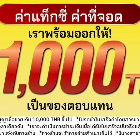
ัญญาซื้อขายเกิน 10,000 THB ขึ้นไป *โปรดนำใบเสร็จค่าโดยสารมาเป
งเวลาเดียวกัน *เราจะดำเนินการชำระเงินเมื่อได้รับใบเสร็จฉบับจริง
จ้งกับทางร้าน *ทางร้านจะทำการถ่ายสำเนาเก็บไว้ *มีบางสาขาที่ไ