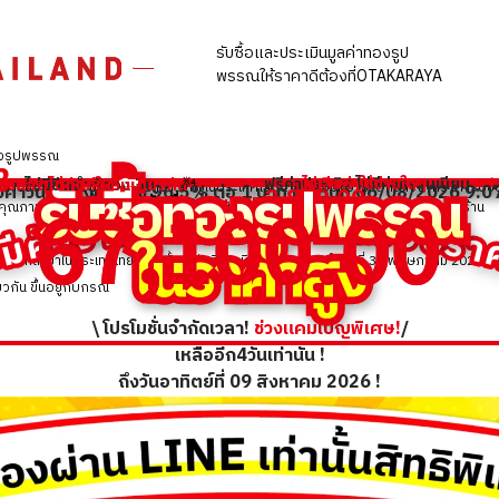
รับซื้อและประเมินมูลค่าทองรูป
พรรณให้ราคาดีต้องที่OTAKARAYA
งรูปพรรณ
B
รับซื้อ
รับซื้อ
ท
ท
อ
อ
ง
ง
ร
ร
ป
ป
พ
พ
ร
ร
ร
ร
ณ
ณ
บเงินสดได้ทันทีในวันเดียวกัน
ไม่มีขีดจำกัดวงเงิน
ฟรีค่าประเมิน ไม่มีค่าธรรมเนียม
ไม่เสียค่าใช้จ่ายใดๆ
※4
กลางนี้อ้างอิงข้อมูลจากสำนักงานใหญ่ในประเทศญี่ปุ่น ซึ่งอาจมีความแตกต่างจากราคารับซื้
คำวันนี้ ทองคำแท่ง 96.5% ต่อ 1 บาท
(ณ วันที่ 06/08/2026 9:
67,100.00
67,100.00
2,800.00
เทียบกับเมื่อวาน
+THB
ีค่าจากร้านอื่น เราก็รับซื้อรา
ะคุณภาพของสินค้าเป็นสำคัญ สามารถสอบถามรายละเอียดเพิ่มเติมได้ที่ LINE ของทางร้าน
ใ
ใ
น
น
ร
ร
า
า
ค
ค
า
า
ส
ส
ง
ง
้าที่สาขาในประเทศไทยได้รับตั้งแต่วันที่ 16 มิถุนายน 2025 ถึงวันที่ 30 พฤษภาคม 2026
วกัน ขึ้นอยู่กับกรณี
\ โปรโมชั่นจำกัดเวลา!
ช่วงแคมเปญพิเศษ!
/
เหลืออีก4วันเท่านั้น !
ถึงวันอาทิตย์ที่ 09 สิงหาคม 2026 !