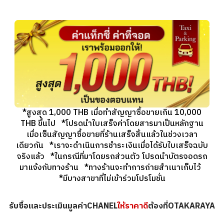
*สูงสุด 1,000 THB เมื่อทำสัญญาซื้อขายเกิน 10,000
THB ขึ้นไป *โปรดนำใบเสร็จค่าโดยสารมาเป็นหลักฐาน
เมื่อเซ็นสัญญาซื้อขายที่ร้านเสร็จสิ้นแล้วในช่วงเวลา
เดียวกัน *เราจะดำเนินการชำระเงินเมื่อได้รับใบเสร็จฉบับ
จริงแล้ว *ในกรณีที่มาโดยรถส่วนตัว โปรดนำบัตรจอดรถ
มาแจ้งกับทางร้าน *ทางร้านจะทำการถ่ายสำเนาเก็บไว้
*มีบางสาขาที่ไม่เข้าร่วมโปรโมชั่น
รับซื้อและประเมินมูลค่าCHANEL
ให้ราคาดี
ต้องที่OTAKARAYA