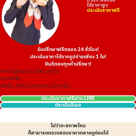
ด้านการรับซื้อ
รับซื้อเมื่อ : มีนาคม 2026
รับซื้อเมื่อ : มีนาคม 2026
ให้ราคาสูง
CHANEL Matelasse Hand
CHANEL Matelasse Long
ประเมินราคาฟรี
Bag
Flap Wallet
ขาดสินค้าในตลาดมือสอง
ยี่ห้อ
chanel
ยี่ห้อ
chanel
ต้องเป็นวัสดุ/สียอดนิยม
สภาพสินค้า
S
สภาพสินค้า
S
ที่จับโกโก้
02
รายละเอียด
สะอาดมาก
รายละเอียด
สะอาดมาก
สาขา
Donki Mall Thong
สาขา
Donki Mall Thong
รับปรึกษาฟรีตลอด 24 ชั่วโมง!
เพิ่มการซื้อผ่านการประเมินพร้อมกัน (การประเมินหลายครั้ง)
lor
lor
ประเมินราคาได้จากรูปถ่ายเพียง 1 ใบ!
ยินดีตอบทุกคำปรึกษา!
สำหรับผู้จองผ่าน LINE เท่านั้น
ราคารับซื้อ
เพิ่มขึ้น
35
% โปรพิเศษช่วงนี้เท่านั้น !
เด็กชายชาแนล
03
รับการประเมินที่แม่นยำ
ประเมินราคาฟรีผ่าน LINE
ประเมินอีเมล
ไม่ว่าจะสภาพไหน
ก็สามารถตรวจสอบราคาตลาดดูก่อนได้
รับซื้อเมื่อ : กุมภาพันธ์ 2026
รับซื้อเมื่อ : ธันวาคม 2025