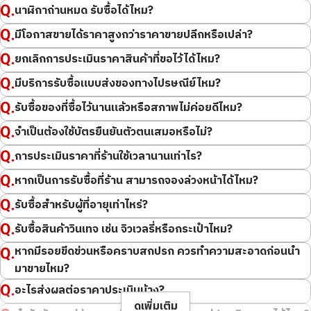
รายละเอียด
สะอาดมาก
นาฬิกาถ่านหมด รับซื้อได้ไหม?
หรือความครบถ้วนของอุปกรณ์เสริมเท่านั้น แต่ยังวิเคราะห์ความ
รายละเอียด
สะอาดมาก
สาขา
Donki Mall Thong
ต้องการทั้งในและต่างประเทศอย่างแม่นยำ เพื่อประเมินมูลค่าที่แท้จริง
มีโอกาสขายได้ราคาสูงกว่าราคาขายปลีกหรือเปล่า?
สาขา
Donki Mall Thong
lor
ของแบรนด์ให้ได้สูงที่สุดและมุ่งมั่นมอบราคารับซื้อที่คุ้มค่า นอกจากนี้
lor
ยกเลิกการประเมินราคาสินค้าที่ขอไว้ได้ไหม?
จุดแข็งที่ทำให้เราสามารถเสนอราคารับซื้อระดับสูงได้ คือการมีช่อง
ทางการจัดจำหน่ายที่กว้างขวางครอบคลุมทั้งในและต่างประเทศ
มีบริการรับซื้อแบบส่งของทางไปรษณีย์ไหม?
ประกอบกับความเชี่ยวชาญเฉพาะทางด้านการรับซื้อสินค้าแบรนด์เนม
รับซื้อของที่ซื้อไว้นานแล้วหรือสภาพไม่ค่อยดีไหม?
การที่สามารถมอบผลลัพธ์ที่ดีที่สุดให้แก่คุณ ถือเป็นกำลังใจอันยิ่งใหญ่
ของเรา คำขอบคุณที่ได้รับ คือเครื่องยืนยันว่าบริการที่ยึดมั่นในความไว้
จำเป็นต้องใช้บัตรยืนยันตัวตนเสมอหรือไม่?
วางใจเป็นอันดับแรกนั้นประสบความสำเร็จ เราจะมุ่งมั่นพัฒนาการ
การประเมินราคาที่ร้านใช้เวลานานเท่าไร?
บริการอย่างไม่หยุดยั้ง เพื่อรักษาความไว้วางใจที่คุณมอบให้ พร้อม
ทุ่มเทเพื่อยกระดับความพึงพอใจให้กับทุกท่านมากยิ่งขึ้น นอกจาก
หากเป็นการรับซื้อที่ร้าน สามารถจองล่วงหน้าได้ไหม?
สินค้าแบรนด์เนมแล้ว หากกำลังพิจารณาขายทองคำ โลหะมีค่า หรือ
รับซื้อสำหรับผู้ที่อายุเท่าไหร่?
นาฬิกาอยู่ ก็วางใจให้ "โอทาคาระยะ" ดูแลได้เลย ทีมงานนักประเมินทุก
คนพร้อมมอบบริการรับซื้อที่คุณต้องพึงพอใจ เพื่อให้สินค้าชิ้นสำคัญ
รับซื้อเมื่อ : พฤศจิกายน 2025
รับซื้อเมื่อ : พฤศจิกายน 2025
รับซื้อสินค้าวินเทจ เช่น จิวเวลรี่หรือกระเป๋าไหม?
ของคุณได้รับการประเมินราคาที่ดีที่สุด ขอขอบพระคุณอีกครั้งที่เลือกใช้
CHANEL Drawstring Chain
CHANEL Matelassé
หากมีรอยขีดข่วนหรือคราบสกปรก ควรทำความสะอาดก่อนนำ
Shoulder Bag in Caviar Skin
Lambskin
บริการของเรา และหวังเป็นอย่างยิ่งว่าจะได้มีโอกาสต้อนรับคุณอีกใน
มาขายไหม?
ยี่ห้อ
chanel
ยี่ห้อ
chanel
อนาคต
อะไรส่งผลต่อราคาประเมินบ้าง?
บริการประเมินราคารับซื้อสินค้าแบรนด์เนมโดยโอทาคาระยะ
สภาพสินค้า
S
สภาพสินค้า
S
ดูเพิ่มเติม