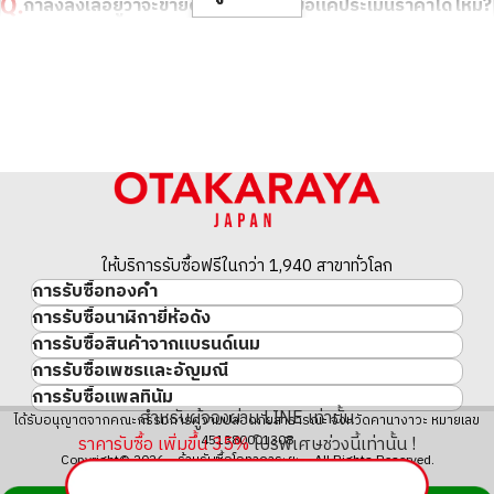
งานอดิเรก
golf
กำลังลังเลอยู่ว่าจะขายดีไหม สามารถขอแค่ประเมินราคาได้ไหม?
รายละเอียด
สะอาดมาก
รายละเอียด
สะอาดมาก
คติประจำใจ
logical thinking
สาขา
Donki Mall Thong
สาขา
Donki Mall Thong
สามารถขอประเมินแค่ชิ้นเดียวได้ไหม?
แบรนด์ที่ชอบ
Cartier
lor
lor
ตัวอย่างรายการรับซื้อในอดีต
Birkin,Matelasse
ทำไมสินค้าแบรนด์เนมถึงราคาตกได้ยาก และขายได้แพง ?
ที่ OTAKARAYA เราประเมินสินค้าแบรนด์เนมหลายพันรายการทุกวัน
สินค้าแบรนด์เนมขายได้แพงแค่ไหน？
ปัจจุบัน OTAKARAYA มีช่องทางการขายในต่างประเทศ ทำให้สามารถ
ซื้อสินค้าได้ทั่วโลก ปัจจุบันเงินเยนอ่อนค่า ดังนั้นการขายในต่างประเทศ
ควรขายสินค้าแบรนด์เนมเมื่อไหร่ดี ？
จึงสามารถซื้อได้ในราคาที่สูงขึ้นกว่าเดิม เรามั่นใจว่าลูกค้าจะพึงพอใจ
ดังนั้น กรุณาใช้ OTAKARAYA
ที่ OTAKARAYA เราไม่เพียงแต่ซื้อสินค้าใหม่และไม่ได้ใช้เท่านั้น แต่ยัง
ให้บริการรับซื้อฟรีในกว่า 1,940 สาขาทั่วโลก
การรับซื้อทองคำ
ซื้อสินค้าในสภาพใด ๆ รวมถึงสินค้าที่ซื้อเมื่อนานมาแล้วและสินค้าที่มี
การรับซื้อนาฬิกายี่ห้อดัง
ทองคำ
รอยขีดข่วนหรือหลุดลุ่ย ที่จริงแล้ว มีหลายกรณีที่สินค้าที่ซื้อเมื่อ 10 ปีที่
การรับซื้อสินค้าจากแบรนด์เนม
นาฬิกาแบรนด์เนม
แล้วถูกขายในราคาที่สูงกว่าตอนที่ซื้อ หากคุณมีสิ่งของใด ๆ ที่นอนเฉยๆ
ทองคำแท่ง
การรับซื้อเพชรและอัญมณี
สินค้าแบรนด์เนม
ที่บ้าน โปรดติดต่อเรา
Rolex
เหรียญทองคำ/เหรียญเงิน
การรับซื้อแพลทินัม
อัญมณี
Cartier
Patek Philippe
ประวัติราคาทองคำ 10 ปี
สำหรับผู้จองผ่าน LINE เท่านั้น
แพลทินัม
ได้รับอนุญาตจากคณะกรรมการความปลอดภัยสาธารณะ จังหวัดคานางาวะ หมายเลข
เพชร
LOUIS VUITTON
Audemars Piguet
ทองรูปพรรณ
ราคารับซื้อ เพิ่มขึ้น
35
%
โปรพิเศษช่วงนี้เท่านั้น !
451380001308
มรกต
Hermès
Vacheron Constantin
แหวนทอง
Copyright© 2026 ร้านรับซื้อโอทาคาระยะ All Rights Reserved.
ไพลิน
CHANEL
A. Lange & Söhne
สร้อยคอทอง・จี้ทอง