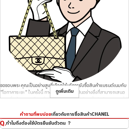
สภาพสินค้า
S
สภาพสินค้า
S
รายละเอียด
สะอาดมาก
รายละเอียด
สะอาดมาก
สาขา
Donki Mall Thong
สาขา
Donki Mall Thong
lor
lor
ขอขอบพระคุณเป็นอย่างสูงที่เลือกใช้บริการรับซื้อสินค้าแบรนด์เนมกับ
ดูเพิ่มเติม
"โอทาคาระยะ" ในครั้งนี้ ทางเราความยินดีเป็นอย่างยิ่งที่สามารถเสนอ
รับซื้อเมื่อ : ธันวาคม 2025
รับซื้อเมื่อ : ธันวาคม 2025
ราคาที่สร้างความพึงพอใจ ให้กับสินค้าแบรนด์เนมชิ้นสำคัญของคุณได้
CHANEL Matelassé Caviar
CHANEL Canvas Shoes
เป้าหมายของเราคือการมอบบริการรับซื้อที่ทำให้คุณพึงพอใจอยู่เสมอ
Skin
ยี่ห้อ
chanel
เพื่อการนั้น การทำความเข้าใจอย่างถ่องแท้ถึงประวัติศาสตร์และคุณค่า
คำถามที่พบบ่อย
เกี่ยวกับการซื้อสินค้าCHANEL
ยี่ห้อ
chanel
ของแต่ละแบรนด์ รวมถึงการติดตามแนวโน้มตลาดล่าสุดอยู่ตลอดเวลา
สภาพสินค้า
S
ทำไมถึงต้องใช้บัตรยืนยันตัวตน ？
จึงเป็นสิ่งที่ขาดไม่ได้ ที่นี่ เราไม่เพียงแค่พิจารณาสภาพสินค้า ดีไซน์
สภาพสินค้า
S