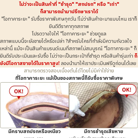
ชาแนล 22
04
CHANEL Matelasse
CHANEL Coin Purse Caviar
ไม่ว่าจะเป็นสินค้าที่ "ชำรุด" "สกปรก" หรือ "เก่า"
ก็สามารถนำมาปรึกษาเราได้
ยี่ห้อ
chanel
ยี่ห้อ
chanel
"โอทาคาระยะ" รับซื้อราคาพิเศษทุกวัน !ไม่ว่าสินค้าจะมาแบบไหน เราก็
สภาพสินค้า
S
สภาพสินค้า
S
ยินดีตีราคาทุกสภาพ
รายละเอียด
สะอาดมาก
รายละเอียด
สะอาดมาก
โปรดวางใจให้ "โอทาคาระยะ" ช่วยดูแล
สาขา
Donki Mall Thong
สาขา
Donki Mall Thong
สภาพแบบนี้จะยังขายได้หรือเปล่า ?สำหรับใครที่กำลังมีความกังวลใจ
lor
lor
เหล่านี้ แม้จะเป็นสินค้าแบรนด์เนมที่สภาพไม่สมบูรณ์ "โอทาคาระยะ" ก็
ยินดีรับประเมินและรับซื้อ ไม่ว่าจะเป็นกระเป๋าที่ชำรุด หรือสินค้ารุ่นเก่า
ก็
พิมพ์ซ้ำสิริ
05
ยังมีโอกาสขายได้ในราคาสูง!
ลองนำมาให้เราประเมินฟรีดูก่อนได้เลย
สามารถตรวจสอบเบื้องต้นได้โดยไม่มีค่าใช้จ่าย
ที่โอทาคาระยะ แม้เป็นของสภาพนี้ก็รับซื้อราคาพิเศษ
รับซื้อเมื่อ : พฤศจิกายน 2025
รับซื้อเมื่อ : พฤศจิกายน 2025
CHANEL Logo Chain
CHANEL Matelasse
มีคราบสกปรกหรือเหนียว
มีการชำรุดเสียหาย