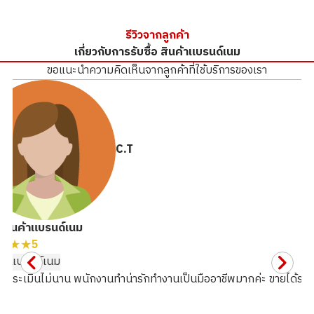
ยี่ห้อ
chanel
ยี่ห้อ
chanel
HERMES
มีรอยถลอกบริเวณมุมก้นกระเป๋า
สีเปลี่ยนไปจากการเสื่อมสภาพตาม
CHANEL
Rolex
สภาพสินค้า
A
สภาพสินค้า
S
กาลเวลาหรือโดนแสงแดด
รีวิวจากลูกค้า
LOUIS VUITTON
Patek Philippe
รายละเอียด
สะอาด
รายละเอียด
สะอาดมาก
เกี่ยวกับการรับซื้อ สินค้าแบรนด์เนม
GUCCI
Audemars Piguet
สาขา
Donki Mall Thong
สาขา
Donki Mall Thong
ขอแนะนำความคิดเห็นจากลูกค้าที่ใช้บริการของเรา
Vacheron Constantin
lor
lor
Breguet
A. Lange & Söhne
C.T
ไม่มีอุปกรณ์เสริม
ขึ้นสนิม
ไม่มีสายสะพาย กล่อง หรือใบรับ
มีสนิมขึ้นเกาะตามชิ้นส่วนอะไหล่
ประกันเหมือนตอนซื้อมาใหม่
โลหะ
้อสินค้าแบรนด์เนม
★★★
5
ค้าแบรนด์เนม
รับซื้อเมื่อ : ธันวาคม 2025
รับซื้อเมื่อ : ธันวาคม 2025
CHANEL Boy Chanel Bag in
CHANEL Vanity Top Handle
ลาประเมินไม่นาน พนักงานทำน่ารักทำงานเป็นมืออาชีพมากค่ะ ขายได้ราค
Lambskin
Bag in Lambskin
หนังเสื่อมสภาพอย่างหนัก
มีรอยเปื้อนหมึก
ยี่ห้อ
chanel
ยี่ห้อ
chanel