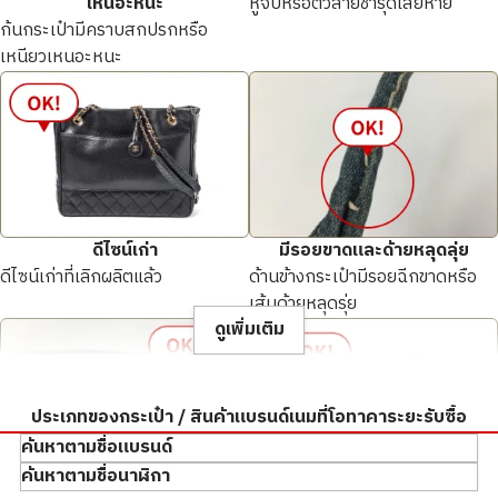
Shoulder Bag Caviar Skin
Lamskin
เหนอะหนะ
หูจับหรือตัวสายชำรุดเสียหาย
ยี่ห้อ
chanel
ยี่ห้อ
chanel
ก้นกระเป๋ามีคราบสกปรกหรือ
เหนียวเหนอะหนะ
สภาพสินค้า
S
สภาพสินค้า
S
รายละเอียด
สะอาดมาก
รายละเอียด
สะอาดมาก
สาขา
Donki Mall Thong
สาขา
Donki Mall Thong
lor
lor
ดีไซน์เก่า
มีรอยขาดและด้ายหลุดลุ่ย
ดีไซน์เก่าที่เลิกผลิตแล้ว
ด้านข้างกระเป๋ามีรอยฉีกขาดหรือ
เส้นด้ายหลุดรุ่ย
ดูเพิ่มเติม
ประเภทของกระเป๋า / สินค้าแบรนด์เนมที่โอทาคาระยะรับซื้อ
รับซื้อเมื่อ : ธันวาคม 2025
รับซื้อเมื่อ : ธันวาคม 2025
ค้นหาตามชื่อแบรนด์
CHANEL Matelassé
CHANEL Matelassé Caviar
ค้นหาตามชื่อนาฬิกา
Lambskin
Skin
มุมถลอก
สีซีดจางจากแดด