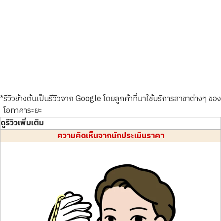
หนังหลุดลอกหรือได้รับความเสีย
มีรอยเปื้อนหมึกอยู่ด้านในกระเป๋า
สภาพสินค้า
S
สภาพสินค้า
S
หายตามกาลเวลา
รายละเอียด
สะอาดมาก
รายละเอียด
สะอาดมาก
สาขา
Donki Mall Thong
สาขา
Donki Mall Thong
lor
lor
*
รีวิวข้างต้นเป็นรีวิวจาก Google โดยลูกค้าที่มาใช้บริการสาขาต่างๆ ของ
มีคราบฝังลึกภายใน
มีคราบสกปรกบนหนังคาวไฮด์
โอทาคาระยะ
มีรอยคราบเปื้อนฝังลึกอยู่ภายใน
สีของหนังเปลี่ยนไปตามกาลเวลา
ดูรีวิวเพิ่มเติม
กระเป๋า
ความคิดเห็นจากนักประเมินราคา
รับซื้อเมื่อ : ธันวาคม 2025
รับซื้อเมื่อ : ธันวาคม 2025
CHANEL Top Handle Bag in
CHANEL Coin Purse in
Lambskin
Caviar Skin
ยี่ห้อ
chanel
ยี่ห้อ
chanel