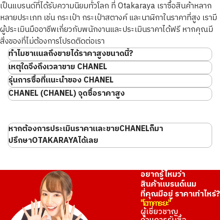
A สะอาด
ไม่มีรอยขีดข่วนหรือคราบที่เห็นได้ชัดเจน
เป็นแบรนด์ที่ได้รับความนิยมทั่วโลก ที่ Otakaraya เราซื้อสินค้าหลาก
รับซื้อเมื่อ : มีนาคม 2026
รับซื้อเมื่อ : มีนาคม 2026
หลายประเภท เช่น กระเป๋า กระเป๋าสตางค์ และนาฬิกาในราคาที่สูง เรามี
CHANEL CC Filigree Vanity
CHANEL Matelasse
B ผ่านการใช้งานเล็ก
มีรอยขีดข่วนและสิ่งสกปรกตามการใช้งาน
ผู้ประเมินมืออาชีพเกี่ยวกับพนักงานและประเมินราคาได้ฟรี หากคุณมี
Bag
ยี่ห้อ
chanel
น้อย
สิ่งของที่ไม่ต้องการโปรดติดต่อเรา
ยี่ห้อ
chanel
สภาพสินค้า
S
ทำไมชาแนลถึงขายได้ราคาสูงขนาดนี้?
มีรอยเปื้อนขนาดใหญ่ สายขาด หรือกระเป๋า
สภาพสินค้า
S
C ผ่านการใช้งานแล้ว
รายละเอียด
สะอาดมาก
ด้านในฉีกขาดจนส่งผลต่อการใช้งาน
รักษาความต้องการไว้สูง
เหตุใดจึงถึงเวลาขาย CHANEL
รายละเอียด
สะอาดมาก
สาขา
Donki Mall Thong
รุ่นการซื้อที่แนะนำของ CHANEL
สาขา
Donki Mall Thong
lor
CHANEL (CHANEL) จุดซื้อราคาสูง
lor
สภาพดี
หากต้องการประเมินราคาและขายCHANELก็มา
ปรึกษาOTAKARAYAได้เลย
การเปลี่ยนแปลงอุปสงค์ในต่างประเทศเนื่องจากการอ่อนค่า
เมทลาส
เป็นนางแบบยอดนิยมภายในแบรนด์
01
ของเงินเยน
อยากรู้ไหมว่า
สินค้าแบรนด์เนม
ที่คุณมีอยู่ ราคาเท่าไหร่?
"โอทาคาระยะ"
ต้องมีอุปกรณ์เสริม ฯลฯ.
ผู้เชี่ยวชาญ