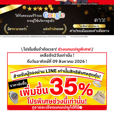
*1
ดาว!
5
.
0
1
,
940
*2
*1: ผลลัพธ์อ้างอิงจากยอดการรีวิวของลูกค้าที่สาขาในประเทศไทยได้รับตั้งแต่วันที่ 16 มิถุนายน 2025 ถึงวันที่ 30 พฤษภาคม 2026
*2: จำนวนสาขา ณ สิงหาคม2026.
\ โปรโมชั่นจำกัดเวลา!
ช่วงแคมเปญพิเศษ!
/
เหลืออีก2วันเท่านั้น !
ถึงวันอาทิตย์ที่ 09 สิงหาคม 2026 !
ดูรายละเอียดแคมเปญได้ที่นี่