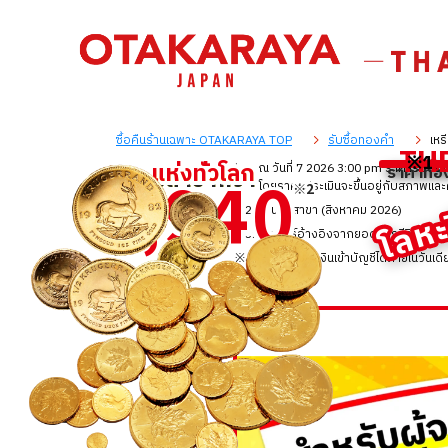
ซื้อคืนร้านเฉพาะ OTAKARAYA TOP
รับซื้อทองคำ
เห
TH
※1
รั
แ
แ
ห
ห
ง
ง
ท
ท
ว
ว
โ
โ
ล
ล
ก
ก
※1: ณ วันที่ 7 2026 3:00 pm ราคารับซื้อ
ราคาทอง
1
9
4
0
ม
ม
ส
ส
า
า
ข
ข
า
า
ก
ก
ว
ว
า
า
โลหะม
โดยราคาประเมินจะขึ้นอยู่กับสภาพแล
※2
※2
,
※2: จำนวนสาขา (สิงหาคม 2026)
※3: ผลลัพธ์อ้างอิงจากยอดการรีวิวของลูกค
※4: สามารถโอนเงินเข้าบัญชีได้ภายในวันเดีย