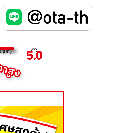
5.0
ด
ด
ร
ร
า
า
ว
ว
ว
ว
ว
ว
อจริง
41 pm)
คาสูง