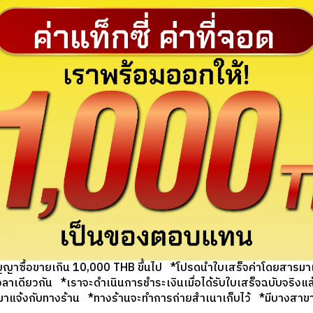
ัญญาซื้อขายเกิน 10,000 THB ขึ้นไป *โปรดนำใบเสร็จค่าโดยสารมาเป
งเวลาเดียวกัน *เราจะดำเนินการชำระเงินเมื่อได้รับใบเสร็จฉบับจริง
จ้งกับทางร้าน *ทางร้านจะทำการถ่ายสำเนาเก็บไว้ *มีบางสาขาที่ไ