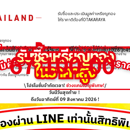
รับซื้อและประเมินมูลค่าเหรียญทอง
ให้ราคาดีต้องที่OTAKARAYA
รียญทอง
B
รับซื้อ
รับซื้อ
เ
เ
ห
ห
ร
ร
ย
ย
ญ
ญ
ท
ท
อ
อ
ง
ง
บเงินสดได้ทันทีในวันเดียวกัน
ไม่มีขีดจำกัดวงเงิน
ฟรีค่าประเมิน ไม่มีค่าธรรมเนียม
ไม่เสียค่าใช้จ่ายใดๆ
※4
กลางนี้อ้างอิงข้อมูลจากสำนักงานใหญ่ในประเทศญี่ปุ่น ซึ่งอาจมีความแตกต่างจากราคารับซื้
คำวันนี้ ทองคำแท่ง 96.5% ต่อ 1 บาท
(ณ วันที่ 07/08/2026 3:
67,100.00
67,100.00
150.00
+THB
เทียบกับเมื่อวาน
ีค่าจากร้านอื่น เราก็รับซื้อรา
ะคุณภาพของสินค้าเป็นสำคัญ สามารถสอบถามรายละเอียดเพิ่มเติมได้ที่ LINE ของทางร้าน
ใ
ใ
น
น
ร
ร
า
า
ค
ค
า
า
ส
ส
ง
ง
้าที่สาขาในประเทศไทยได้รับตั้งแต่วันที่ 16 มิถุนายน 2025 ถึงวันที่ 30 พฤษภาคม 2026
วกัน ขึ้นอยู่กับกรณี
\ โปรโมชั่นจำกัดเวลา!
ช่วงแคมเปญพิเศษ!
/
วันนี้วันสุดท้าย！
ถึงวันอาทิตย์ที่ 09 สิงหาคม 2026 !