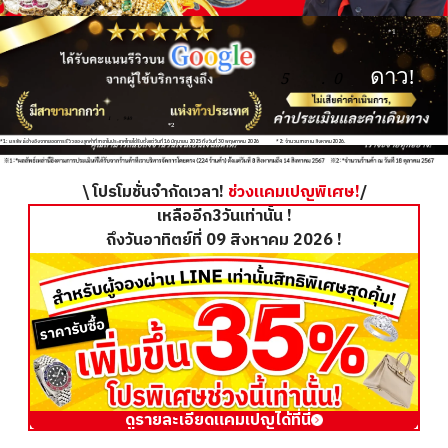
*1
ดาว!
5
.
0
1
,
940
*2
*1: ผลลัพธ์อ้างอิงจากยอดการรีวิวของลูกค้าที่สาขาในประเทศไทยได้รับตั้งแต่วันที่ 16 มิถุนายน 2025 ถึงวันที่ 30 พฤษภาคม 2026
*2: จำนวนสาขา ณ สิงหาคม2026.
\ โปรโมชั่นจำกัดเวลา!
ช่วงแคมเปญพิเศษ!
/
เหลืออีก3วันเท่านั้น !
ถึงวันอาทิตย์ที่ 09 สิงหาคม 2026 !
ดูรายละเอียดแคมเปญได้ที่นี่