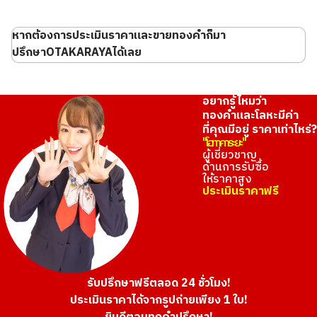
หากต้องการประเมินราคาและขายทองคำก็มา
ปรึกษาOTAKARAYAได้เลย
อยากรู้ไหมว่า
ทองคำและโลหะมีค่า
ที่คุณมีอยู่ ราคาเท่าไหร่?
"โอทาคาระยะ"
ผู้เชี่ยวชาญ
ด้านการรับซื้อ
ให้ราคาสูง
ประเมินราคาฟรี
รับปรึกษาฟรีตลอด 24 ชั่วโมง!
ประเมินราคาได้จากรูปถ่ายเพียง 1 ใบ!