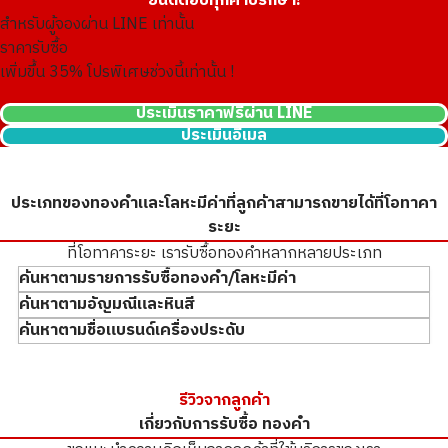
ยินดีตอบทุกคำปรึกษา!
สำหรับผู้จองผ่าน LINE เท่านั้น
ราคารับซื้อ
เพิ่มขึ้น
35
% โปรพิเศษช่วงนี้เท่านั้น !
ประเมินราคาฟรีผ่าน LINE
ประเมินอีเมล
ประเภทของทองคำและโลหะมีค่าที่ลูกค้าสามารถขายได้ที่โอทาคา
ระยะ
ที่โอทาคาระยะ เรารับซื้อทองคำหลากหลายประเภท
ค้นหาตามรายการรับซื้อทองคำ/โลหะมีค่า
ค้นหาตามอัญมณีและหินสี
ค้นหาตามชื่อแบรนด์เครื่องประดับ
รับซื้อแท่งทองคำ
รับซื้อทองรูปพรรณ
Diamond
รับซื้อแหวนทองคำ
Emerald
Cartier
รีวิวจากลูกค้า
รับซื้อสร้อยคอทองคำ
Ruby
Tiffany
เกี่ยวกับการรับซื้อ ทองคำ
เหรียญทองคำ/เหรียญเงิน
Saphaire
Harry Winston