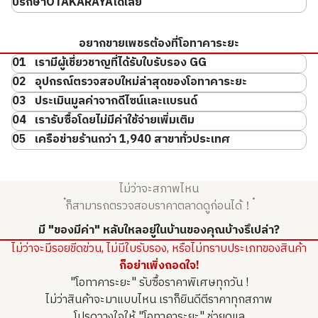
ปรึกษาOTAKARAYAได้เลย
อยากขายเพชรต้องที่โอทาคาระยะ
01 เรามีผู้เชี่ยวชาญที่ได้รับใบรับรอง GG
เกี่ยวกับการปรับแต่งและแปรรูปเพชร
02 อุปกรณ์ตรวจสอบใหม่ล่าสุดของโอทาคาระยะ
เพชรสีแดง (Red Diamond)
02
03 ประเมินมูลค่าจากดีไซน์และแบรนด์
04 เรารับซื้อโดยไม่มีค่าใช้จ่ายเพิ่มเติม
เครื่องสเปกโตรโฟโตมิเตอร์แบบ UV-Vis-
01
05 เครือข่ายร้านกว่า 1,940 สาขาทั่วประเทศ
NIR (Ultraviolet-Visible-Near
Carat
Infrared Spectrophotometer)
ไม่ว่าจะสภาพไหน
ก็สามารถตรวจสอบราคาตลาดดูก่อนได้！
Pt･Pm900 Star Sapphire Diamond Ring 8.6ct
เกี่ยวกับแหล่งผลิตเพชร
มี "ของมีค่า" หลับใหลอยู่ในบ้านของคุณบ้างรึเปล่า?
ราคารับซื้ออ้างอิง
เพชรสีน้ำเงิน (Blue Diamond)
03
ไม่ว่าจะมีรอยขีดข่วน, ไม่มีใบรับรอง, หรือไม่ทราบประเภทของสินค้า
THB 73,947.12
ก็อย่าเพิ่งถอดใจ!
"โอทาคาระยะ" รับซื้อราคาพิเศษทุกวัน !
ไม่ว่าสินค้าจะมาแบบไหน เราก็ยินดีตีราคาทุกสภาพ
โปรดวางใจให้ "โอทาคาระยะ" ช่วยดูแล