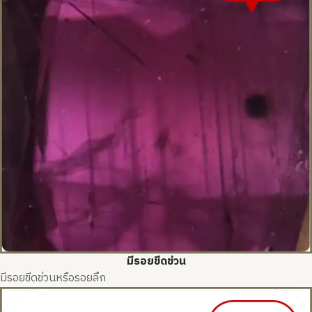
มีรอยขีดข่วน
มีรอยขีดข่วนหรือรอยลึก