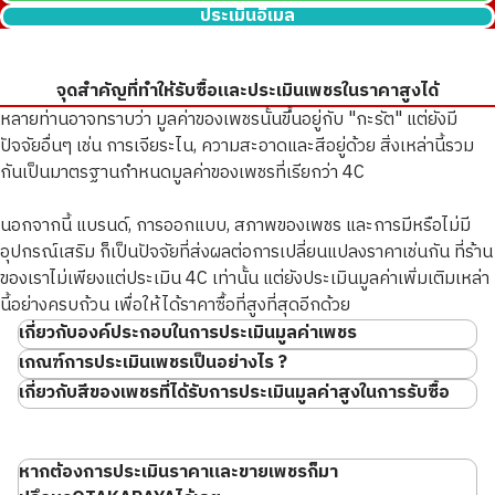
ประเมินอีเมล
Pt･Pm900 Star Sapphire Diamond Ring 12.05ct
จุดสำคัญที่ทำให้รับซื้อและประเมินเพชรในราคาสูงได้
ราคารับซื้ออ้างอิง
หลายท่านอาจทราบว่า มูลค่าของเพชรนั้นขึ้นอยู่กับ "กะรัต" แต่ยังมี
THB 92,368.11
ปัจจัยอื่นๆ เช่น การเจียระไน, ความสะอาดและสีอยู่ด้วย สิ่งเหล่านี้รวม
กันเป็นมาตรฐานกำหนดมูลค่าของเพชรที่เรียกว่า 4C
นอกจากนี้ แบรนด์, การออกแบบ, สภาพของเพชร และการมีหรือไม่มี
อุปกรณ์เสริม ก็เป็นปัจจัยที่ส่งผลต่อการเปลี่ยนแปลงราคาเช่นกัน ที่ร้าน
ของเราไม่เพียงแต่ประเมิน 4C เท่านั้น แต่ยังประเมินมูลค่าเพิ่มเติมเหล่า
นี้อย่างครบถ้วน เพื่อให้ได้ราคาซื้อที่สูงที่สุดอีกด้วย
เกี่ยวกับองค์ประกอบในการประเมินมูลค่าเพชร
เกณฑ์การประเมินเพชรเป็นอย่างไร ?
เกี่ยวกับการประเมินคุณภาพเพชร
เกี่ยวกับสีของเพชรที่ได้รับการประเมินมูลค่าสูงในการรับซื้อ
เพชรไร้สี (Colorless Diamond)
01
หากต้องการประเมินราคาและขายเพชรก็มา