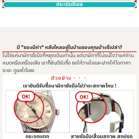
ประเมินอีเมล
รับซื้อเมื่อ : พฤษภาคม 2026
รับซื้อเมื่อ : พฤษภาคม 2026
ROLEX Datejust
ROLEX Datejust
ยี่ห้อ
rolex
ยี่ห้อ
rolex
Rolex Submariner 124060
Rolex Yacht-Master 40
มี "ของมีค่า" หลับใหลอยู่ในบ้านของคุณบ้างรึเปล่า?
สภาพสินค้า
S
สภาพสินค้า
S
126622 Dark Rhodium
ไม่ใช่แค่นาฬิกาข้อมือที่หยุดเดินเท่านั้น แต่นาฬิกาที่ไม่แน่ใจว่าแค่ถ่าน
รายละเอียด
แทบไม่ได้ใช้งาน
รายละเอียด
แทบไม่ได้ใช้งาน
ราคารับซื้ออ้างอิง
ราคารับซื้ออ้างอิง
หมดหรือเครื่องเสีย เราก็ยินดีรับซื้อ ขอให้วางใจและฝากให้โอทาคา
สาขา
Donki Mall Thon
สาขา
Donki Mall Thon
THB 456,498.39
THB 537,056.93
ระยะ ดูแลได้เลย
รับซื้อเมื่อ : มิถุนายน 2026
รับซื้อเมื่อ : มิถุนายน 2026
glor
glor
ตัวอย่าง・・・
เรายินดีรับซื้อนาฬิกาข้อมือไม่ว่าจะสภาพไหน !
กระจกแตก
สายข้อมือเสื่อมสภาพ สกปรก