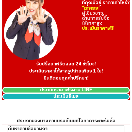
ยี่ห้อ
bvlgari
ยี่ห้อ
hermes
ที่คุณมีอยู่ ราคาเท่าไหร่?
・GRAND SEIKO
"โอทาคาระยะ"
สภาพสินค้า
A
สภาพสินค้า
S
・TAG HEUER
ผู้เชี่ยวชาญ
รายละเอียด
ไม่มีรอยขีดข่วนที่เ
ด้านการรับซื้อ
รายละเอียด
แทบไม่ได้ใช้งาน
・BREITLING
ให้ราคาสูง
ห็นได้ชัด
・CARTIER
สาขา
Donki Mall Thon
ประเมินราคาฟรี
สาขา
Donki Mall Thon
・CHANEL
glor
glor
รับปรึกษาฟรีตลอด 24 ชั่วโมง!
ประเมินราคาได้จากรูปถ่ายเพียง 1 ใบ!
ยินดีตอบทุกคำปรึกษา!
ประเมินราคาฟรีผ่าน LINE
ประเมินอีเมล
รับซื้อเมื่อ : เมษายน 2026
ULYSSE NARDIN Nardin
รับซื้อเมื่อ : เมษายน 2026
ยี่ห้อ
ulyssenardin
SEIKO Dive
ประเภทของนาฬิกาแบรนด์เนมที่โอทาคาระยะรับซื้อ
สภาพสินค้า
S
ยี่ห้อ
seiko
ค้นหาตามชื่อนาฬิกา
รายละเอียด
แทบไม่ได้ใช้งาน