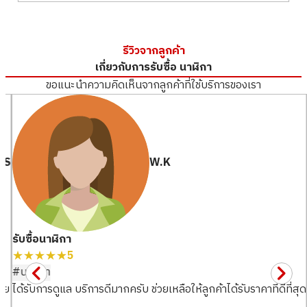
สภาพสินค้า
S
สาขา
Donki Mall Thon
รายละเอียด
แทบไม่ได้ใช้งาน
glor
Rolex
สาขา
Donki Mall Thon
Patek Philippe
รีวิวจากลูกค้า
glor
Audemars Piguet
เกี่ยวกับการรับซื้อ นาฬิกา
Vacheron Constantin
ขอแนะนำความคิดเห็นจากลูกค้าที่ใช้บริการของเรา
Breguet
A. Lange & Söhne
.S
W.K
รับซื้อเมื่อ : เมษายน 2026
รับซื้อเมื่อ : เมษายน 2026
รับซื้อนาฬิกา
CORUM Batman
ROLEX Oyster perpetual
★★★★★
5
ยี่ห้อ
corum
ยี่ห้อ
rolex
#นาฬิกา
สภาพสินค้า
S
สภาพสินค้า
S
ัย
ได้รับการดูแล บริการดีมากครับ ช่วยเหลือให้ลูกค้าได้รับราคาที่ดีที่สุด
รายละเอียด
แทบไม่ได้ใช้งาน
รายละเอียด
แทบไม่ได้ใช้งาน