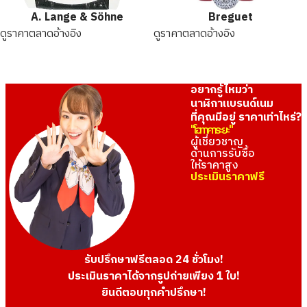
A. Lange & Söhne
Breguet
ดูราคาตลาดอ้างอิง
ดูราคาตลาดอ้างอิง
อยากรู้ไหมว่า
นาฬิกาแบรนด์เนม
ที่คุณมีอยู่ ราคาเท่าไหร่?
"โอทาคาระยะ"
ผู้เชี่ยวชาญ
ด้านการรับซื้อ
ให้ราคาสูง
ประเมินราคาฟรี
รับปรึกษาฟรีตลอด 24 ชั่วโมง!
ประเมินราคาได้จากรูปถ่ายเพียง 1 ใบ!
ยินดีตอบทุกคำปรึกษา!