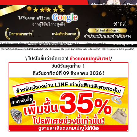
*1
ดาว!
5
.
0
1
,
940
*2
*1: ผลลัพธ์อ้างอิงจากยอดการรีวิวของลูกค้าที่สาขาในประเทศไทยได้รับตั้งแต่วันที่ 16 มิถุนายน 2025 ถึงวันที่ 30 พฤษภาคม 2026
*2: จำนวนสาขา ณ สิงหาคม2026.
\ โปรโมชั่นจำกัดเวลา!
ช่วงแคมเปญพิเศษ!
/
วันนี้วันสุดท้าย！
ถึงวันอาทิตย์ที่ 09 สิงหาคม 2026 !
ดูรายละเอียดแคมเปญได้ที่นี่