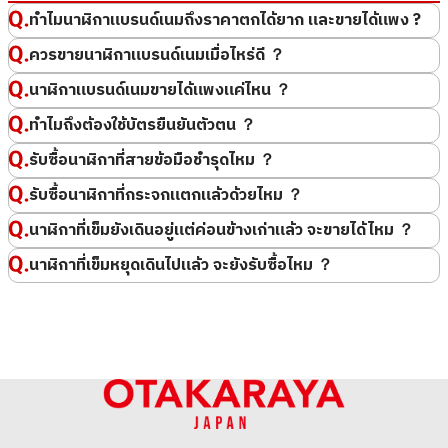
ความงดงามของดีไซน์อันประณีตและกลไกที่ซับซ้อน มูลค่าของ
ทำไมนาฬิกาแบรนด์เนมถึงราคาตกได้ยาก และขายได้แพง ?
นาฬิกาไม่ได้ขึ้นอยู่กับน้ำหนักของวัสดุหรือราคาตลาดเพียงอย่างเดียว
แต่ยังรวมไปถึงชื่อเสียงของแบรนด์ ความหายากของรุ่น และ
ควรขายนาฬิกาแบรนด์เนมเมื่อไหร่ดี ？
ประสิทธิภาพของกลไกการทำงานด้วย เราเข้าใจอย่างถ่องแท้ถึง
นาฬิกาแบรนด์เนมขายได้แพงแค่ไหน ？
คุณค่าอันเป็นเอกลักษณ์เฉพาะตัวในนาฬิกาข้อมือของคุณ โดยคอย
ติดตามราคาตลาดที่ผันผวนในทุกๆ วันแบบเรียลไทม์ เพื่อมุ่งมั่นมอบ
ทำไมถึงต้องใช้บัตรยืนยันตัวตน ？
ราคารับซื้อที่สูงและคุ้มค่าไม่เป็นรองใครให้คุณ
รับซื้อนาฬิกาที่สายข้อมือชำรุดไหม ？
บริการประเมินราคารับซื้อนาฬิกาแบรนด์เนมโดยโอทาคาระยะ
งานอดิเรก
sauna, hot springs
รับซื้อนาฬิกาที่กระจกแตกแล้วด้วยไหม ？
รับซื้อเมื่อ : มีนาคม 2026
รับซื้อเมื่อ : มีนาคม 2026
คติประจำใจ
No success without a dream.
ROLEX Submariner
ROLEX Daydate 218235
นาฬิกาที่เข็มยังเดินอยู่แต่ค่อนข้างเก่าแล้ว จะขายได้ไหม ？
แบรนด์ที่ชอบ
โรเล็กซ์
116610LN
ยี่ห้อ
rolex
นาฬิกาที่เข็มหยุดเดินไปแล้ว จะยังรับซื้อไหม ？
ตัวอย่างรายการรับซื้อในอดีต
นาฬิกาไฮเอนด์โดยทั่วไป
ยี่ห้อ
rolex
สภาพสินค้า
S
ที่โอทาคาระยะ เราประเมินนาฬิกาหลายพันเรือนในแต่ละวัน และใน
สภาพสินค้า
S
รายละเอียด
แทบไม่ได้ใช้งาน
ปัจจุบันโอทาคาระยะมีช่องทางการค้าขายในต่างประเทศ ทำให้
รายละเอียด
แทบไม่ได้ใช้งาน
สาขา
Donki Mall Thon
สามารถรับซื้อสินค้าในราคาที่สอดคล้องกับมาตรฐานสากลได้ โดย
สาขา
Donki Mall Thon
glor
เฉพาะในช่วงนี้ที่ค่าเงินเยนอ่อนค่า การที่เราจำหน่ายสินค้าไปยังต่าง
glor
ประเทศช่วยให้เราสามารถรับซื้อสินค้าในราคาสูงกว่าปกติได้ เรา
มั่นใจว่าจะสามารถสร้างความพึงพอใจให้แก่ลูกค้าได้อย่างแน่นอน
จึงอยากขอเชิญทุกท่านมาใช้บริการของโอทาคาระยะ