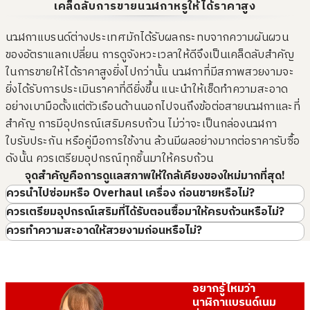
สร้อยข้อมือโลหะมีการบิดเบี้ยว
รับซื้อเมื่อ : เมษายน 2026
สาย
เคล็ดลับการขายนาฬิกาหรูให้ได้ราคาสูง
・Richard Mille Purchase
ROLEX ExplorerⅡ
ผิดรูป
ROLEX Oyster Perpetual
โลหะบริเวณชิ้นส่วนยึดสายมี
・รับซื้อโอมิก้า
ยี่ห้อ
rolex
การหลุดลอก
ยี่ห้อ
rolex
นาฬิกาแบรนด์ต่างประเทศมักได้รับผลกระทบจากความผันผวน
・รับซื้อไอ. ดับบลิว. ซี
ตัวเรือนสกปรก
นาฬิกาที่หยุดทำงาน
นาฬิกาข้อมือที่มีสภาพดี
สภาพสินค้า
S
สภาพสินค้า
S
ของอัตราแลกเปลี่ยน การดูจังหวะเวลาให้ดีจึงเป็นเคล็ดลับสำคัญ
・Hublot Purchase
มีสิ่งสกปรกสะสมอยู่ภายในตัว
เข็มนาฬิกาไม่ขยับเลย ทุกส่วน
รายละเอียด
แทบไม่ได้ใช้งาน
ในการขายให้ได้ราคาสูงยิ่งไปกว่านั้น นาฬิกาที่มีสภาพสวยงามจะ
รายละเอียด
แทบไม่ได้ใช้งาน
・ZENITH
เรือนนาฬิกา
หยุดนิ่ง
สาขา
Donki Mall Thon
ยิ่งได้รับการประเมินราคาที่ดียิ่งขึ้น แนะนำให้เช็ดทำความสะอาด
เข็มหัก
ปุ่มปรับเสียหาย
・PIAGET
สาขา
Donki Mall Thon
ขายก่อนที่ดีไซน์และโมเดลจะตกรุ่นไป
เข็มนาฬิกาหักหรือเสียหาย
ปุ่มปรับเสียหายบางส่วนหรือ
glor
อย่างเบามือตั้งแต่ตัวเรือนด้านนอกไปจนถึงข้อต่อสายนาฬิกาและที่
・OMEGA
glor
หายไป
สำคัญ การมีอุปกรณ์เสริมครบถ้วน ไม่ว่าจะเป็นกล่องนาฬิกา
・FRANCK MULLER
ของที่จมน้ำมา
สนิมขึ้นภายในและเกิดความ
・JAEGER-LECOULTRE
ใบรับประกัน หรือคู่มือการใช้งาน ล้วนมีผลอย่างมากต่อราคารับซื้อ
นาฬิกาจมน้ำและได้รับความเสีย
เสียหาย
・GRAND SEIKO
ดังนั้น ควรเตรียมอุปกรณ์ทุกชิ้นมาให้ครบถ้วน
หายภายใน
เกิดสนิมขึ้นภายใน หรือชิ้นส่วน
・TAG HEUER
จุดสำคัญคือการดูแลสภาพให้ใกล้เคียงของใหม่มากที่สุด!
มีความเสียหาย
・BREITLING
ควรนำไปซ่อมหรือ Overhaul เครื่อง ก่อนขายหรือไม่?
มีแค่บางชิ้นส่วนเท่านั้น
มีแค่ตัวเรือน
ขายให้กับร้านรับซื้อที่ให้ราคาประเมินสูง
・CARTIER
เหลือเพียงบางส่วนของนาฬิกา
มีแค่ตัวเรือนและชิ้นส่วนภายใน
ควรเตรียมอุปกรณ์เสริมที่ได้รับตอนซื้อมาให้ครบถ้วนหรือไม่?
เท่านั้น เช่น เข็มนาฬิกาและ
หายไป
・CHANEL
ควรทำความสะอาดให้สวยงามก่อนหรือไม่?
กลไก
・ZENITH
ไม่มีอุปกรณ์เสริม
・PIAGET
ไม่มีอุปกรณ์เสริมเช่นใบรับ
・OMEGA
ประกันหรือกล่อง
รับซื้อเมื่อ : เมษายน 2026
รับซื้อเมื่อ : เมษายน 2026
อยากรู้ไหมว่า
・FRANCK MULLER
BVLGARI Bulgari Bulgari
HERMES Clipper
นาฬิกาแบรนด์เนม
・JAEGER-LECOULTRE