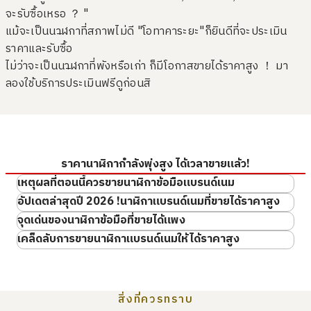
มีสนิมขึ้นที่ชิ้นส่วนโลหะ
มีรอยตรงหัวเข็มขัดและตัวล็อค
รับซื้อเมื่อ : พฤษภาคม 2026
รับซื้อเมื่อ : เมษายน 2026
จะรับซื้อเหรอ ？ "
ROLEX Datejust Pink
TAG Heuer Aquaracer
แม้จะเป็นนาฬิกาที่สภาพไม่ดี "โอทาคาระยะ"ก็ยินดีที่จะประเมิน
Ladysize
ยี่ห้อ
tagheuer
ราคาและรับซื้อ
ยี่ห้อ
rolex
สภาพสินค้า
S
ไม่ว่าจะเป็นนาฬิกาที่พังหรือเก่า ก็มีโอกาสขายได้ราคาสูง ！ มา
สภาพสินค้า
S
ลองใช้บริการประเมินฟรีดูก่อนสิ
รายละเอียด
แทบไม่ได้ใช้งาน
รายละเอียด
แทบไม่ได้ใช้งาน
สาขา
Donki Mall Thon
มีรอยขีดข่วนที่เห็นได้ชัด
หน้าปัดสกปรก
สาขา
Donki Mall Thon
glor
มีรอยขีดข่วนที่เห็นได้ชัดบนตัว
มีคราบและสิ่งสกปรกบนหน้า
glor
เรือน กรอบและสายข้อมือ
ปัด
ราคานาฬิกากำลังพุ่งสูง ได้เวลาขายแล้ว!
เหตุผลที่ตอนนี้ควรขายนาฬิกาข้อมือแบรนด์เนม
อัปเดตล่าสุดปี 2026 !นาฬิกาแบรนด์เนมที่ขายได้ราคาสูง
จุดเด่นของนาฬิกาข้อมือที่ขายได้แพง
・รับซื้อปาเต็ก ฟิลิปป์
ได้รับความนิยม และมีอุปสงค์ในของมือสองสูง
เคล็ดลับการขายนาฬิกาแบรนด์เนมให้ได้ราคาสูง
・รับซื้อออดีมาร์ส พิกูเอต
กรอบหลุด
ชิ้นส่วนหนังมีการหลุดลุ่ย
ขายพร้อมอุปกรณ์เสริมให้ครบถ้วน
กรอบหลุดออกมา หรืออยู่ใน
ตะเข็บของเข็มขัดหนังหลุดลุ่ย
・รับซื้อวาเชอรอน คอนสตานติน
สภาพที่อาจหลุดได้ง่าย
・A. Lange & Söhne Purchase
การหลุดลอกบริเวณชิ้นส่วนยึด
สร้อยข้อมือบิดเบี้ยวผิดรูป
สิ่งที่ควรทราบ
・Breguet Purchase
รับซื้อเมื่อ : เมษายน 2026