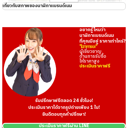
เกี่ยวกับสภาพของนาฬิกาแบรนด์เนม
ดีเยี่ยม (ไม่ผ่านการ
สินค้ายังไม่ได้เปิดกล่อง ไม่เคยใช้งานแม้แต่
ใช้งาน)
ครั้งเดียว
อยากรู้ไหมว่า
แทบไม่ได้ใช้งาน
ใช้แค่ไม่กี่ครั้ง ไม่มีรอยขีดข่วน
นาฬิกาแบรนด์เนม
รับซื้อเมื่อ : พฤษภาคม 2026
รับซื้อเมื่อ : พฤษภาคม 2026
ที่คุณมีอยู่ ราคาเท่าไหร่?
ROLEX Datejust
SEIKO Prospex
ไม่มีรอยขีดข่วนที่เห็น
รอยขีดข่วนที่สังเกตเห็นได้ยากเว้นแต่จะ
"โอทาคาระยะ"
ยี่ห้อ
rolex
ยี่ห้อ
seiko
ได้ชัด
มองใกล้ๆ
ผู้เชี่ยวชาญ
ด้านการรับซื้อ
สภาพสินค้า
S
สภาพสินค้า
S
ให้ราคาสูง
มีรอยขีดข่วน/คราบ
สามารถเห็นรอยขีดข่วนและคราบสกปรก
ประเมินราคาฟรี
รายละเอียด
แทบไม่ได้ใช้งาน
รายละเอียด
แทบไม่ได้ใช้งาน
สกปรก
ได้อย่างรวดเร็ว มีบางส่วนหายไป ฯลฯ
Rolex Submariner Date
Rolex Submariner Date
สาขา
Donki Mall Thon
สาขา
Donki Mall Thon
126610LV
126610LN
ไม่ทราบสาเหตุ แต่นาฬิกาไม่ทำงานหรือ
glor
glor
นาฬิกาเสีย
ราคารับซื้ออ้างอิง
ราคารับซื้ออ้างอิง
เสีย
THB 888,644.46
THB 528,794.51
รับซื้อเมื่อ : กุมภาพันธ์ 2022
รับซื้อเมื่อ : มิถุนายน 2026
ถ่านหมด
นาฬิกาถ่านหมด
รับปรึกษาฟรีตลอด 24 ชั่วโมง!
ประเมินราคาได้จากรูปถ่ายเพียง 1 ใบ!
ยินดีตอบทุกคำปรึกษา!
ประเมินราคาฟรีผ่าน LINE