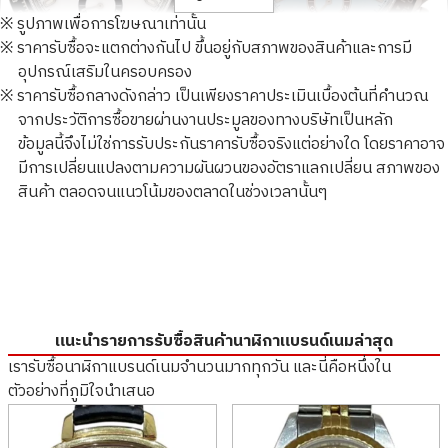
※ รูปภาพเพื่อการโฆษณาเท่านั้น
※ ราคารับซื้อจะแตกต่างกันไป ขึ้นอยู่กับสภาพของสินค้าและการมี
อุปกรณ์เสริมในครอบครอง
Rolex Daytona 116500LN
Rolex Daytona 116506 Ice
※ ราคารับซื้อกลางดังกล่าว เป็นเพียงราคาประเมินเบื้องต้นที่คำนวณ
White Dial
Blue Dial
จากประวัติการซื้อขายผ่านงานประมูลของทางบริษัทเป็นหลัก
ราคารับซื้ออ้างอิง
ข้อมูลนี้จึงไม่ใช่การรับประกันราคารับซื้อจริงแต่อย่างใด โดยราคาอาจ
ราคารับซื้ออ้างอิง
มีการเปลี่ยนแปลงตามความผันผวนของอัตราแลกเปลี่ยน สภาพของ
ช่วงแคมเปญพิเศษ!
THB 1,117,491.53
THB 5,383,260.77
รับซื้อเมื่อ : มิถุนายน 2026
รับซื้อเมื่อ : สิงหาคม 2023
สินค้า ตลอดจนแนวโน้มของตลาดในช่วงเวลานั้นๆ
แนะนำรายการรับซื้อสินค้านาฬิกาแบรนด์เนมล่าสุด
เรารับซื้อนาฬิกาแบรนด์เนมจำนวนมากทุกวัน และนี่คือหนึ่งใน
ตัวอย่างที่ภูมิใจนำเสนอ
Rolex GMT Master II
Rolex GMT Master II