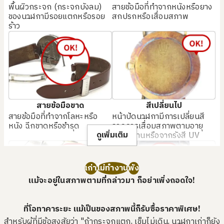
พื้นผิวกระจก (กระจกบังลม)
สายข้อมือที่ทำจากหนังหรือยาง
ของนาฬิกามีรอยแตกหรือรอย
สกปรกหรือเสื่อมสภาพ
รับซื้อเมื่อ : พฤษภาคม 2026
รับซื้อเมื่อ : พฤษภาคม 2026
ร้าว
PATEK PHILIPPE Aquanaut
OMEGA Speedmaster
Chronograph
ยี่ห้อ
patek philippe
ยี่ห้อ
omega
สภาพสินค้า
S
สภาพสินค้า
S
รายละเอียด
แทบไม่ได้ใช้งาน
รายละเอียด
แทบไม่ได้ใช้งาน
สาขา
Donki Mall Thon
สาขา
Donki Mall Thon
glor
สายข้อมือขาด
สีเปลี่ยนไป
glor
สายข้อมือที่ทำจากโลหะหรือ
หน้าปัดนาฬิกามีการเปลี่ยนสี
หนัง ฉีกขาดหรือชำรุด
จากการเสื่อมสภาพตามอายุ
ดูเพิ่มเติม
การใช้งานหรือจากรังสี UV
เก่า
ไม่ทำงาน
พัง
แม้จะอยู่ในสภาพตามที่กล่าวมา ก็อย่าเพิ่งถอดใจ!
ที่โอทาคาระยะ แม้เป็นของสภาพนี้ก็รับซื้อราคาพิเศษ!
ขึ้นสนิม
มีรอยขีดข่วน
สำหรับผู้ที่มีข้อสงสัยว่า "ถ้ากระจกแตก, เข็มไม่เดิน, นาฬิกาเก่าก็ยัง