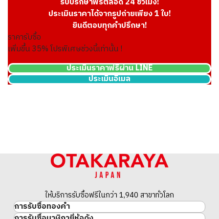
รับปรึกษาฟรีตลอด 24 ชั่วโมง!
ประเมินราคาได้จากรูปถ่ายเพียง 1 ใบ!
ยินดีตอบทุกคำปรึกษา!
ราคารับซื้อ
เพิ่มขึ้น
35
% โปรพิเศษช่วงนี้เท่านั้น !
ประเมินราคาฟรีผ่าน LINE
ประเมินอีเมล
Platinum (Pt1000) Koala Coin 1/4 oz 3 pieces
23.4g
ราคารับซื้ออ้างอิง
THB 64,664.26
ให้บริการรับซื้อฟรีในกว่า 1,940 สาขาทั่วโลก
การรับซื้อทองคำ
การรับซื้อนาฬิกายี่ห้อดัง
ทองคำ