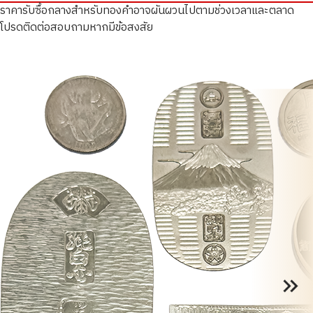
ราคารับซื้อกลางสำหรับทองคำอาจผันผวนไปตามช่วงเวลาและตลาด
โปรดติดต่อสอบถามหากมีข้อสงสัย