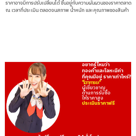
ราคาอาจมีการปรับเปลี่ยนได้ ขึ้นอยู่กับความผันผวนของราคาตลาด
3.1g
ณ เวลาที่ประเมิน ตลอดจนสภาพ น้ำหนัก และคุณภาพของสินค้า
ราคารับซื้ออ้างอิง
THB 8,566.63
อยากรู้ไหมว่า
ทองคำและโลหะมีค่า
ที่คุณมีอยู่ ราคาเท่าไหร่?
"โอทาคาระยะ"
ผู้เชี่ยวชาญ
ด้านการรับซื้อ
ให้ราคาสูง
ประเมินราคาฟรี