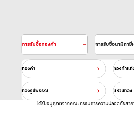
การรับซื้อทองคำ
การรับซื้อนาฬิกายี่ห
ทองคำ
ทองคำแท่
ทองรูปพรรณ
แหวนทอง
ได้รับอนุญาตจากคณะกรรมการความปลอดภัยสาธ
Platinum (Pt1000) Maple Leaf Coin 2 x 1
39g
ราคารับซื้ออ้างอิง
THB 107,773.77