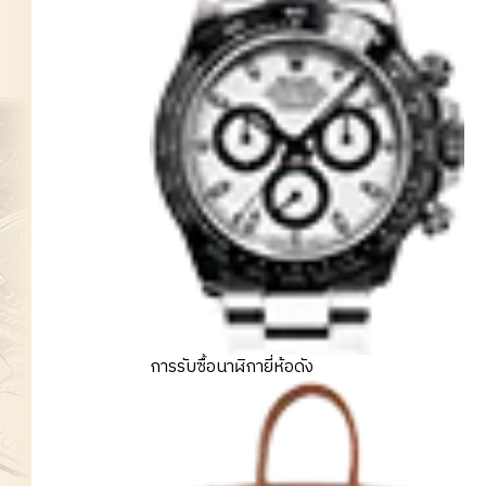
การรับซื้อนาฬิกายี่ห้อดัง