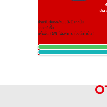
ร
ประเ
สำหรับผู้จองผ่าน LINE เท่านั้น
Platinum (Pt1000) Koala Coin 1/4 oz 3 
ราคารับซื้อ
23.4g
เพิ่มขึ้น
35
% โปรพิเศษช่วงนี้เท่านั้น !
ราคารับซื้ออ้างอิง
THB 64,664.26