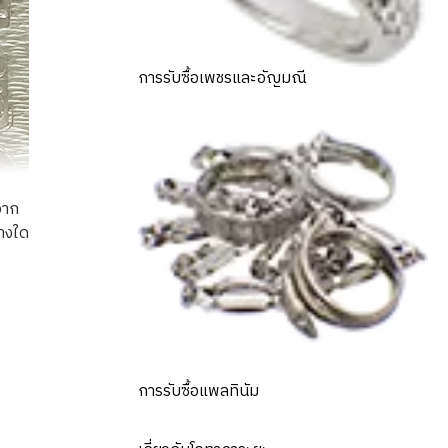
การรับซื้อเพชรและอัญมณี
จาก
่างใด
) Coin Set of 6
การรับซื้อแพลทินัม