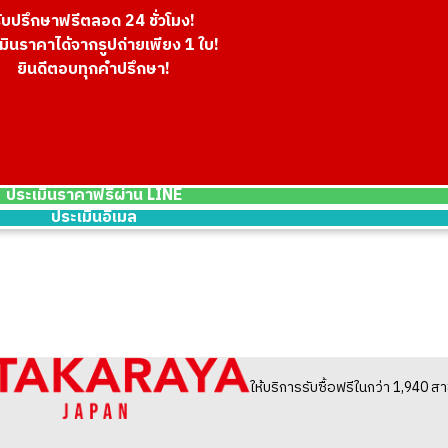
ับปรึกษาฟรีตลอด 24 ชั่วโมง!
มินราคาได้จากรูปถ่ายเพียง 1 ใบ!
ยินดีตอบทุกคำปรึกษา!
pieces
Platinum (Pt1000
18.7g
ราคารับซื้ออ้างอิง
THB 51,676.14
ประเมินราคาฟรีผ่าน LINE
ประเมินอีเมล
ให้บริการรับซื้อฟรีในกว่า 1,940 สา