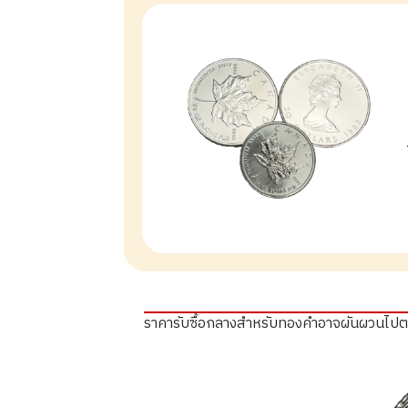
ราคารับซื้อกลางสำหรับทองคำอาจผันผวนไป