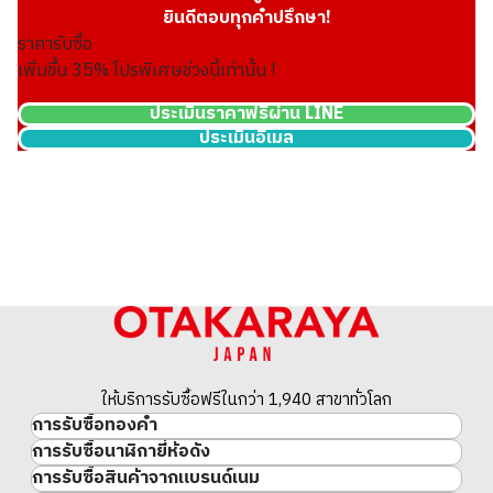
ยินดีตอบทุกคำปรึกษา!
ราคารับซื้อ
เพิ่มขึ้น
35
% โปรพิเศษช่วงนี้เท่านั้น !
ประเมินราคาฟรีผ่าน LINE
ประเมินอีเมล
Platinum (Pt1000) Koala Coin 1/4 oz 3 pieces
23.4g
ราคารับซื้ออ้างอิง
THB 64,664.26
ให้บริการรับซื้อฟรีในกว่า 1,940 สาขาทั่วโลก
การรับซื้อทองคำ
การรับซื้อนาฬิกายี่ห้อดัง
ทองคำ
การรับซื้อสินค้าจากแบรนด์เนม
นาฬิกาแบรนด์เนม
ทองคำแท่ง