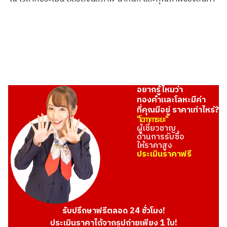
ราคารับซื้ออ้างอิง
THB 8,566.63
อยากรู้ไหมว่า
ทองคำและโลหะมีค่า
ที่คุณมีอยู่ ราคาเท่าไหร่?
"โอทาคาระยะ"
ผู้เชี่ยวชาญ
ด้านการรับซื้อ
ให้ราคาสูง
ประเมินราคาฟรี
รับปรึกษาฟรีตลอด 24 ชั่วโมง!
ประเมินราคาได้จากรูปถ่ายเพียง 1 ใบ!