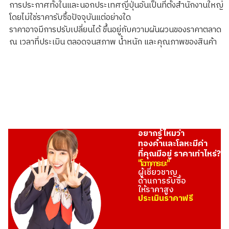
การประกาศทั้งในและนอกประเทศญี่ปุ่นอันเป็นที่ตั้งสำนักงานใหญ่
โดยไม่ใช่ราคารับซื้อปัจจุบันแต่อย่างใด
Platinum (Pt1000) Ishifuku Metal Industry Ingot 200g
ราคาอาจมีการปรับเปลี่ยนได้ ขึ้นอยู่กับความผันผวนของราคาตลาด
200g
ณ เวลาที่ประเมิน ตลอดจนสภาพ น้ำหนัก และคุณภาพของสินค้า
ราคารับซื้ออ้างอิง
THB 552,686.00
อยากรู้ไหมว่า
ทองคำและโลหะมีค่า
ที่คุณมีอยู่ ราคาเท่าไหร่?
"โอทาคาระยะ"
ผู้เชี่ยวชาญ
ด้านการรับซื้อ
ให้ราคาสูง
ประเมินราคาฟรี