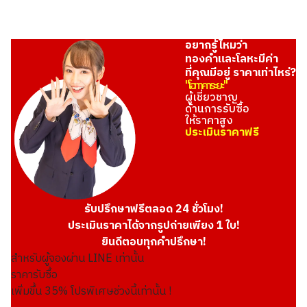
อยากรู้ไหมว่า
ทองคำและโลหะมีค่า
ที่คุณมีอยู่ ราคาเท่าไหร่?
"โอทาคาระยะ"
ผู้เชี่ยวชาญ
ด้านการรับซื้อ
ให้ราคาสูง
ประเมินราคาฟรี
รับปรึกษาฟรีตลอด 24 ชั่วโมง!
ประเมินราคาได้จากรูปถ่ายเพียง 1 ใบ!
ยินดีตอบทุกคำปรึกษา!
สำหรับผู้จองผ่าน LINE เท่านั้น
ราคารับซื้อ
เพิ่มขึ้น
35
% โปรพิเศษช่วงนี้เท่านั้น !