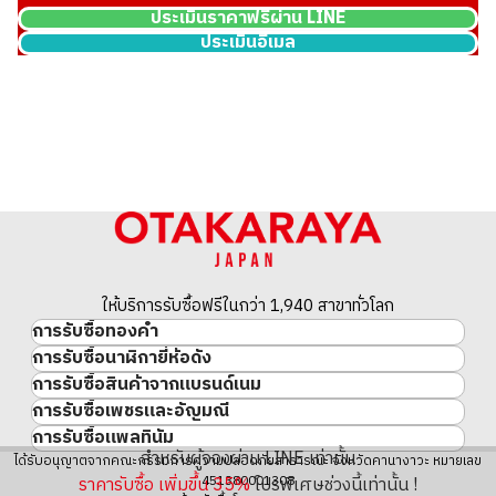
ประเมินราคาฟรีผ่าน LINE
ประเมินอีเมล
ให้บริการรับซื้อฟรีในกว่า 1,940 สาขาทั่วโลก
การรับซื้อทองคำ
การรับซื้อนาฬิกายี่ห้อดัง
ทองคำ
การรับซื้อสินค้าจากแบรนด์เนม
นาฬิกาแบรนด์เนม
ทองคำแท่ง
การรับซื้อเพชรและอัญมณี
สินค้าแบรนด์เนม
Rolex
เหรียญทองคำ/เหรียญเงิน
การรับซื้อแพลทินัม
อัญมณี
Cartier
Patek Philippe
ประวัติราคาทองคำ 10 ปี
สำหรับผู้จองผ่าน LINE เท่านั้น
แพลทินัม
ได้รับอนุญาตจากคณะกรรมการความปลอดภัยสาธารณะ จังหวัดคานางาวะ หมายเลข
เพชร
LOUIS VUITTON
Audemars Piguet
ทองรูปพรรณ
451380001308
ราคารับซื้อ เพิ่มขึ้น
35
%
โปรพิเศษช่วงนี้เท่านั้น !
มรกต