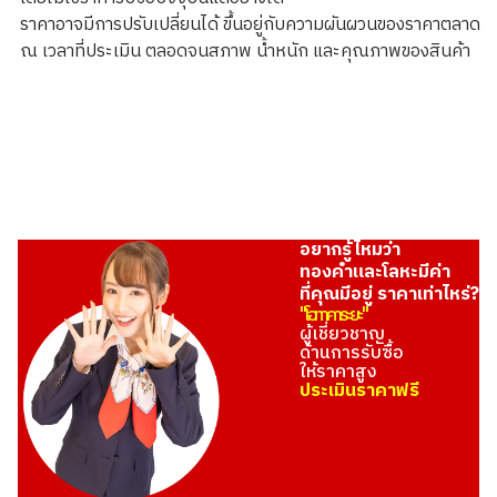
Platinum (Pt900) earrings
ราคาอาจมีการปรับเปลี่ยนได้ ขึ้นอยู่กับความผันผวนของราคาตลาด
ราคารับซื้ออ้างอิง
ณ เวลาที่ประเมิน ตลอดจนสภาพ น้ำหนัก และคุณภาพของสินค้า
ASK
อยากรู้ไหมว่า
ทองคำและโลหะมีค่า
ที่คุณมีอยู่ ราคาเท่าไหร่?
"โอทาคาระยะ"
ผู้เชี่ยวชาญ
ด้านการรับซื้อ
ให้ราคาสูง
ประเมินราคาฟรี