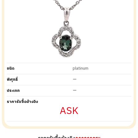
ชนิด
platinum
พิศุทธิ์
ー
ประเภท
ー
ราคารับซื้ออ้างอิง
ASK