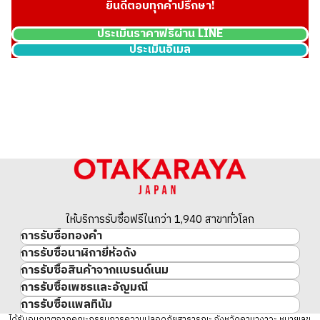
ยินดีตอบทุกคำปรึกษา!
ประเมินราคาฟรีผ่าน LINE
ประเมินอีเมล
ให้บริการรับซื้อฟรีในกว่า 1,940 สาขาทั่วโลก
การรับซื้อทองคำ
การรับซื้อนาฬิกายี่ห้อดัง
ทองคำ
การรับซื้อสินค้าจากแบรนด์เนม
นาฬิกาแบรนด์เนม
ทองคำแท่ง
การรับซื้อเพชรและอัญมณี
สินค้าแบรนด์เนม
Rolex
เหรียญทองคำ/เหรียญเงิน
การรับซื้อแพลทินัม
อัญมณี
Cartier
Patek Philippe
ประวัติราคาทองคำ 10 ปี
ได้รับอนุญาตจากคณะกรรมการความปลอดภัยสาธารณะ จังหวัดคานางาวะ หมายเลข