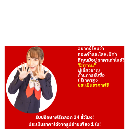
อยากรู้ไหมว่า
ทองคำและโลหะมีค่า
ที่คุณมีอยู่ ราคาเท่าไหร่?
"โอทาคาระยะ"
ผู้เชี่ยวชาญ
ด้านการรับซื้อ
ให้ราคาสูง
ประเมินราคาฟรี
รับปรึกษาฟรีตลอด 24 ชั่วโมง!
ประเมินราคาได้จากรูปถ่ายเพียง 1 ใบ!