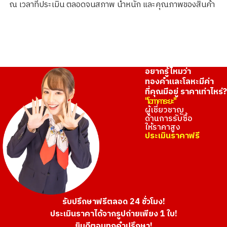
ณ เวลาที่ประเมิน ตลอดจนสภาพ น้ำหนัก และคุณภาพของสินค้า
ราคารับซื้ออ้างอิง
THB 9,972.89
อยากรู้ไหมว่า
ทองคำและโลหะมีค่า
ที่คุณมีอยู่ ราคาเท่าไหร่?
"โอทาคาระยะ"
ผู้เชี่ยวชาญ
ด้านการรับซื้อ
ให้ราคาสูง
ประเมินราคาฟรี
รับปรึกษาฟรีตลอด 24 ชั่วโมง!
ประเมินราคาได้จากรูปถ่ายเพียง 1 ใบ!
ยินดีตอบทุกคำปรึกษา!