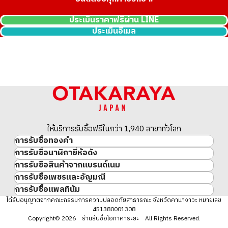
ประเมินราคาฟรีผ่าน LINE
ประเมินอีเมล
18K pink gold ring
ให้บริการรับซื้อฟรีในกว่า 1,940 สาขาทั่วโลก
3.6g
การรับซื้อทองคำ
ราคารับซื้ออ้างอิง
การรับซื้อนาฬิกายี่ห้อดัง
ทองคำ
THB 14,959.33
การรับซื้อสินค้าจากแบรนด์เนม
นาฬิกาแบรนด์เนม
ทองคำแท่ง
การรับซื้อเพชรและอัญมณี
สินค้าแบรนด์เนม
Rolex
เหรียญทองคำ/เหรียญเงิน
การรับซื้อแพลทินัม
อัญมณี
Cartier
Patek Philippe
ประวัติราคาทองคำ 10 ปี
แพลทินัม
ได้รับอนุญาตจากคณะกรรมการความปลอดภัยสาธารณะ จังหวัดคานางาวะ หมายเลข
เพชร
LOUIS VUITTON
Audemars Piguet
ทองรูปพรรณ
451380001308
มรกต
Hermès
Vacheron Constantin
แหวนทอง
Copyright© 2026 ร้านรับซื้อโอทาคาระยะ All Rights Reserved.