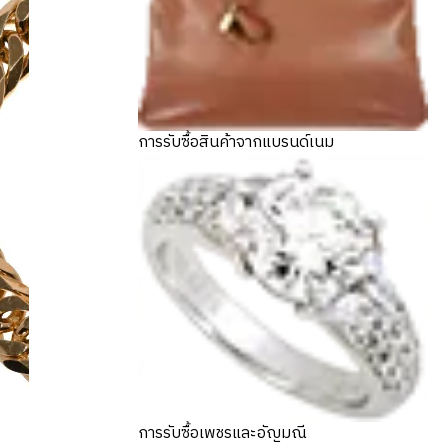
การรับซื้อสินค้าจากแบรนด์เนม
การรับซื้อเพชรและอัญมณี