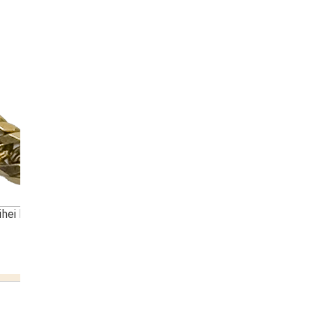
hei bracelet 6 sides double