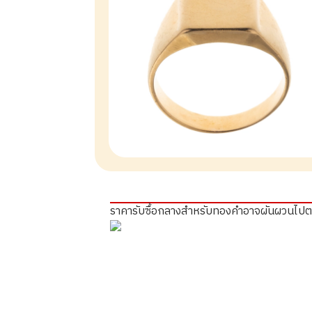
ราคารับซื้อกลางสำหรับทองคำอาจผันผวนไป