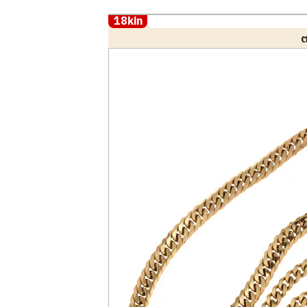
18kin
ต