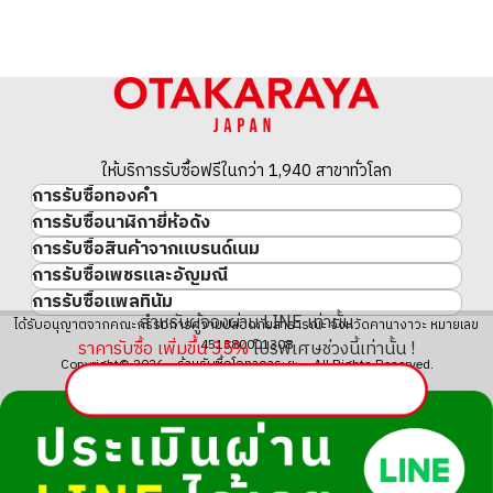
ให้บริการรับซื้อฟรีในกว่า 1,940 สาขาทั่วโลก
การรับซื้อทองคำ
การรับซื้อนาฬิกายี่ห้อดัง
ทองคำ
การรับซื้อสินค้าจากแบรนด์เนม
นาฬิกาแบรนด์เนม
ทองคำแท่ง
การรับซื้อเพชรและอัญมณี
สินค้าแบรนด์เนม
Rolex
เหรียญทองคำ/เหรียญเงิน
การรับซื้อแพลทินัม
อัญมณี
Cartier
Patek Philippe
ประวัติราคาทองคำ 10 ปี
สำหรับผู้จองผ่าน LINE เท่านั้น
แพลทินัม
ได้รับอนุญาตจากคณะกรรมการความปลอดภัยสาธารณะ จังหวัดคานางาวะ หมายเลข
เพชร
LOUIS VUITTON
Audemars Piguet
ทองรูปพรรณ
451380001308
ราคารับซื้อ เพิ่มขึ้น
35
%
โปรพิเศษช่วงนี้เท่านั้น !
มรกต
Hermès
Vacheron Constantin
แหวนทอง
Copyright© 2026 ร้านรับซื้อโอทาคาระยะ All Rights Reserved.
ไพลิน
CHANEL
A. Lange & Söhne
สร้อยคอทอง・จี้ทอง
ทับทิม
CELINE
Breguet
Fendi
Dior