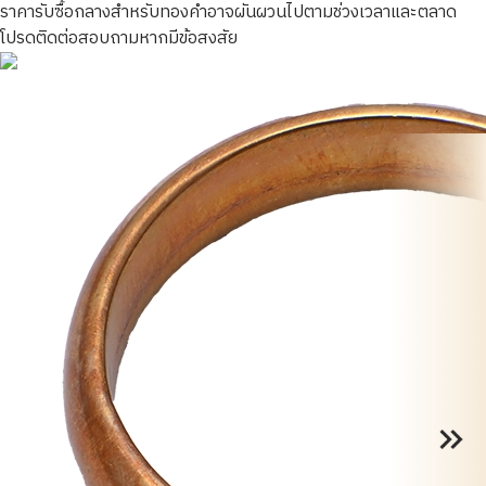
ราคารับซื้อกลางสำหรับทองคำอาจผันผวนไปตามช่วงเวลาและตลาด
โปรดติดต่อสอบถามหากมีข้อสงสัย