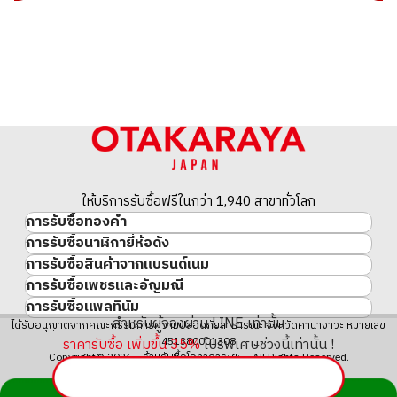
ให้บริการรับซื้อฟรีในกว่า 1,940 สาขาทั่วโลก
การรับซื้อทองคำ
การรับซื้อนาฬิกายี่ห้อดัง
ทองคำ
การรับซื้อสินค้าจากแบรนด์เนม
นาฬิกาแบรนด์เนม
ทองคำแท่ง
การรับซื้อเพชรและอัญมณี
สินค้าแบรนด์เนม
Rolex
เหรียญทองคำ/เหรียญเงิน
การรับซื้อแพลทินัม
อัญมณี
Cartier
Patek Philippe
ประวัติราคาทองคำ 10 ปี
สำหรับผู้จองผ่าน LINE เท่านั้น
แพลทินัม
ได้รับอนุญาตจากคณะกรรมการความปลอดภัยสาธารณะ จังหวัดคานางาวะ หมายเลข
เพชร
LOUIS VUITTON
Audemars Piguet
ทองรูปพรรณ
451380001308
ราคารับซื้อ เพิ่มขึ้น
35
%
โปรพิเศษช่วงนี้เท่านั้น !
มรกต
Hermès
Vacheron Constantin
แหวนทอง
Copyright© 2026 ร้านรับซื้อโอทาคาระยะ All Rights Reserved.
ไพลิน
CHANEL
A. Lange & Söhne
สร้อยคอทอง・จี้ทอง