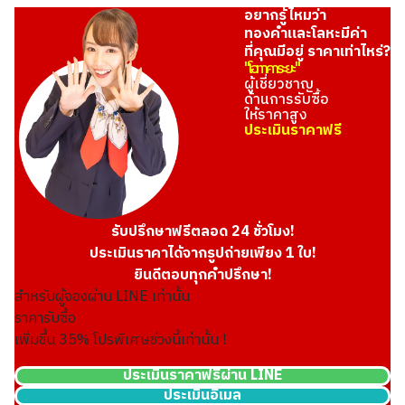
อยากรู้ไหมว่า
ทองคำและโลหะมีค่า
ที่คุณมีอยู่ ราคาเท่าไหร่?
"โอทาคาระยะ"
ผู้เชี่ยวชาญ
ด้านการรับซื้อ
ให้ราคาสูง
ประเมินราคาฟรี
รับปรึกษาฟรีตลอด 24 ชั่วโมง!
ประเมินราคาได้จากรูปถ่ายเพียง 1 ใบ!
ยินดีตอบทุกคำปรึกษา!
สำหรับผู้จองผ่าน LINE เท่านั้น
ราคารับซื้อ
เพิ่มขึ้น
35
% โปรพิเศษช่วงนี้เท่านั้น !
ประเมินราคาฟรีผ่าน LINE
ประเมินอีเมล