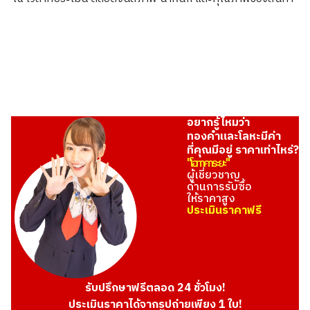
ASK
อยากรู้ไหมว่า
ทองคำและโลหะมีค่า
ที่คุณมีอยู่ ราคาเท่าไหร่?
"โอทาคาระยะ"
ผู้เชี่ยวชาญ
ด้านการรับซื้อ
ให้ราคาสูง
ประเมินราคาฟรี
รับปรึกษาฟรีตลอด 24 ชั่วโมง!
ประเมินราคาได้จากรูปถ่ายเพียง 1 ใบ!