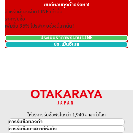
ยินดีตอบทุกคำปรึกษา!
สำหรับผู้จองผ่าน LINE เท่านั้น
ราคารับซื้อ
เพิ่มขึ้น
35
% โปรพิเศษช่วงนี้เท่านั้น !
ประเมินราคาฟรีผ่าน LINE
ประเมินอีเมล
Platinum (Pt900) earrings
ราคารับซื้ออ้างอิง
ASK
ให้บริการรับซื้อฟรีในกว่า 1,940 สาขาทั่วโลก
การรับซื้อทองคำ
การรับซื้อนาฬิกายี่ห้อดัง
ทองคำ