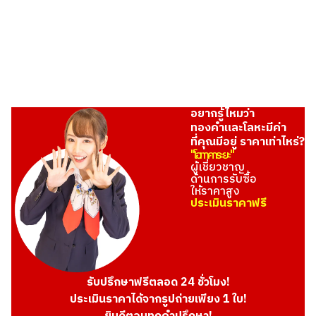
THB 20,112.22
อยากรู้ไหมว่า
ทองคำและโลหะมีค่า
ที่คุณมีอยู่ ราคาเท่าไหร่?
"โอทาคาระยะ"
ผู้เชี่ยวชาญ
ด้านการรับซื้อ
ให้ราคาสูง
ประเมินราคาฟรี
รับปรึกษาฟรีตลอด 24 ชั่วโมง!
ประเมินราคาได้จากรูปถ่ายเพียง 1 ใบ!