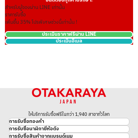
ยินดีตอบทุกคำปรึกษา!
สำหรับผู้จองผ่าน LINE เท่านั้น
ราคารับซื้อ
เพิ่มขึ้น
35
% โปรพิเศษช่วงนี้เท่านั้น !
ประเมินราคาฟรีผ่าน LINE
ประเมินอีเมล
24K gold (K24) sake set
349.6g
ราคารับซื้ออ้างอิง
THB 1,924,027.10
ให้บริการรับซื้อฟรีในกว่า 1,940 สาขาทั่วโลก
การรับซื้อทองคำ
การรับซื้อนาฬิกายี่ห้อดัง
ทองคำ
การรับซื้อสินค้าจากแบรนด์เนม
นาฬิกาแบรนด์เนม
ทองคำแท่ง