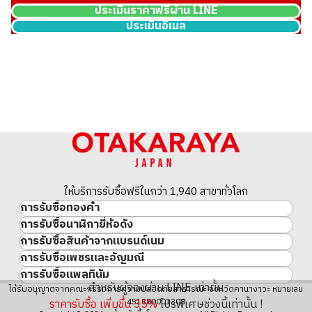
ประเมินราคาฟรีผ่าน LINE
ประเมินอีเมล
ให้บริการรับซื้อฟรีในกว่า 1,940 สาขาทั่วโลก
การรับซื้อทองคำ
การรับซื้อนาฬิกายี่ห้อดัง
ทองคำ
การรับซื้อสินค้าจากแบรนด์เนม
นาฬิกาแบรนด์เนม
ทองคำแท่ง
การรับซื้อเพชรและอัญมณี
สินค้าแบรนด์เนม
Rolex
เหรียญทองคำ/เหรียญเงิน
การรับซื้อแพลทินัม
อัญมณี
Cartier
Patek Philippe
ประวัติราคาทองคำ 10 ปี
สำหรับผู้จองผ่าน LINE เท่านั้น
แพลทินัม
ได้รับอนุญาตจากคณะกรรมการความปลอดภัยสาธารณะ จังหวัดคานางาวะ หมายเลข
เพชร
LOUIS VUITTON
Audemars Piguet
ทองรูปพรรณ
451380001308
ราคารับซื้อ เพิ่มขึ้น
35
%
โปรพิเศษช่วงนี้เท่านั้น !
มรกต