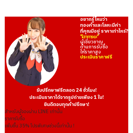
อยากรู้ไหมว่า
ทองคำและโลหะมีค่า
ที่คุณมีอยู่ ราคาเท่าไหร่?
"โอทาคาระยะ"
ผู้เชี่ยวชาญ
ด้านการรับซื้อ
ให้ราคาสูง
ประเมินราคาฟรี
รับปรึกษาฟรีตลอด 24 ชั่วโมง!
ประเมินราคาได้จากรูปถ่ายเพียง 1 ใบ!
ยินดีตอบทุกคำปรึกษา!
สำหรับผู้จองผ่าน LINE เท่านั้น
ราคารับซื้อ
เพิ่มขึ้น
35
% โปรพิเศษช่วงนี้เท่านั้น !