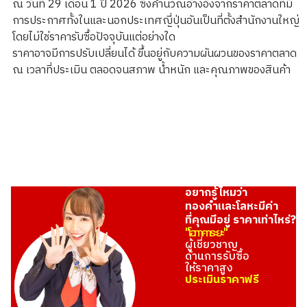
ณ วันที่ 29 เดือน 1 ปี 2026 ซึ่งคำนวณอ้างอิงจากราคาตลาดที่มี
การประกาศทั้งในและนอกประเทศญี่ปุ่นอันเป็นที่ตั้งสำนักงานใหญ่
โดยไม่ใช่ราคารับซื้อปัจจุบันแต่อย่างใด
24K gold (K24) sake set
ราคาอาจมีการปรับเปลี่ยนได้ ขึ้นอยู่กับความผันผวนของราคาตลาด
349.6g
ณ เวลาที่ประเมิน ตลอดจนสภาพ น้ำหนัก และคุณภาพของสินค้า
ราคารับซื้ออ้างอิง
THB 1,924,027.10
อยากรู้ไหมว่า
ทองคำและโลหะมีค่า
ที่คุณมีอยู่ ราคาเท่าไหร่?
"โอทาคาระยะ"
ผู้เชี่ยวชาญ
ด้านการรับซื้อ
ให้ราคาสูง
ประเมินราคาฟรี