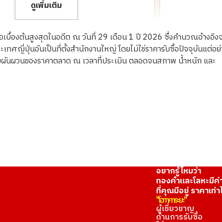
ดูเพิ่มเติม
ื้อเบื้องต้นสูงสุดในอดีต ณ วันที่ 29 เดือน 1 ปี 2026 ซึ่งคำนวณอ้างอิง
ญี่ปุ่นอันเป็นที่ตั้งสำนักงานใหญ่ โดยไม่ใช่ราคารับซื้อปัจจุบันแต่อย
ความผันผวนของราคาตลาด ณ เวลาที่ประเมิน ตลอดจนสภาพ น้ำหนัก และ
8K gold (K8PG) r
1.4g
ราคารับซื้ออ้างอิง
อยากรู้ไหมว่า
ทองคำและโลหะมีค่
ที่คุณมีอยู่ ราคาเท่า
"โอทาคาระยะ"
ผู้เชี่ยวชาญ
ด้านการรับซื้อ