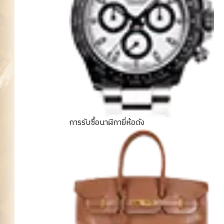
การรับซื้อนาฬิกายี่ห้อดัง