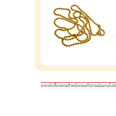
ราคารับซื้อกลางสำหรับทองคำอาจผันผวนไป