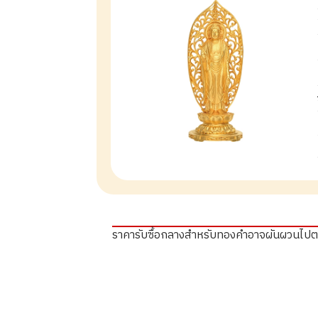
ราคารับซื้อกลางสำหรับทองคำอาจผันผวนไป