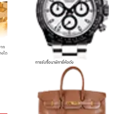
จาก
่างใด
การรับซื้อนาฬิกายี่ห้อดัง