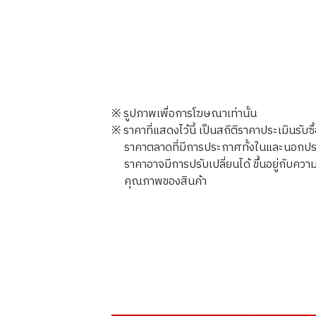
※ รูปภาพเพื่อการโฆษณาเท่านั้น
※ ราคาที่แสดงไว้นี้ เป็นสถิติราคาประเมินรับซ
ราคาตลาดที่มีการประกาศทั้งในและนอกประเทศ
ราคาอาจมีการปรับเปลี่ยนได้ ขึ้นอยู่กับ
คุณภาพของสินค้า
24K gold (K24) sake set
349.6g
ราคารับซื้ออ้างอิง
THB 1,924,027.10