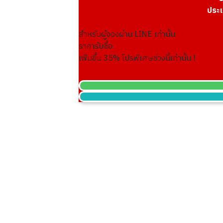
ประเ
สำหรับผู้จองผ่าน LINE เท่านั้น
24k gold (K24) gold wire
ราคารับซื้อ
30.5g
เพิ่มขึ้น
35
% โปรพิเศษช่วงนี้เท่านั้น !
ราคารับซื้ออ้างอิง
THB 167,857.06