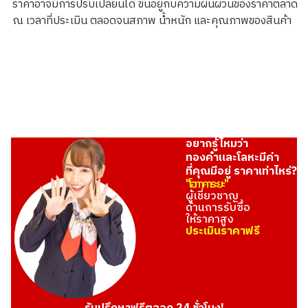
ราคาอาจมีการปรับเปลี่ยนได้ ขึ้นอยู่กับความผันผวนของราคาตลาด
349.6g
ณ เวลาที่ประเมิน ตลอดจนสภาพ น้ำหนัก และคุณภาพของสินค้า
ราคารับซื้ออ้างอิง
THB 1,924,027.10
อยากรู้ไหมว่า
ทองคำและโลหะมีค่า
ที่คุณมีอยู่ ราคาเท่าไหร่?
"โอทาคาระยะ"
ผู้เชี่ยวชาญ
ด้านการรับซื้อ
ให้ราคาสูง
ประเมินราคาฟรี