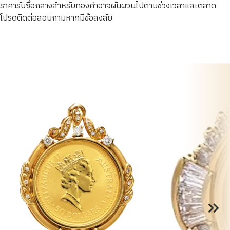
ราคารับซื้อกลางสำหรับทองคำอาจผันผวนไปตามช่วงเวลาและตลาด
โปรดติดต่อสอบถามหากมีข้อสงสัย