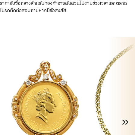
ราคารับซื้อกลางสำหรับทองคำอาจผันผวนไปตามช่วงเวลาและตลาด
โปรดติดต่อสอบถามหากมีข้อสงสัย