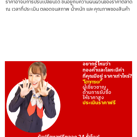
ราคาอาจมีการปรับเปลี่ยนได้ ขึ้นอยู่กับความผันผวนของราคาตลาด
349.6g
ณ เวลาที่ประเมิน ตลอดจนสภาพ น้ำหนัก และคุณภาพของสินค้า
ราคารับซื้ออ้างอิง
THB 1,924,027.10
อยากรู้ไหมว่า
ทองคำและโลหะมีค่า
ที่คุณมีอยู่ ราคาเท่าไหร่?
"โอทาคาระยะ"
ผู้เชี่ยวชาญ
ด้านการรับซื้อ
ให้ราคาสูง
ประเมินราคาฟรี