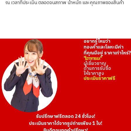
ณ เวลาที่ประเมิน ตลอดจนสภาพ น้ำหนัก และคุณภาพของสินค้า
ราคารับซื้ออ้างอิง
THB 8,095.49
อยากรู้ไหมว่า
ทองคำและโลหะมีค่า
ที่คุณมีอยู่ ราคาเท่าไหร่?
"โอทาคาระยะ"
ผู้เชี่ยวชาญ
ด้านการรับซื้อ
ให้ราคาสูง
ประเมินราคาฟรี
รับปรึกษาฟรีตลอด 24 ชั่วโมง!
ประเมินราคาได้จากรูปถ่ายเพียง 1 ใบ!
ยินดีตอบทุกคำปรึกษา!