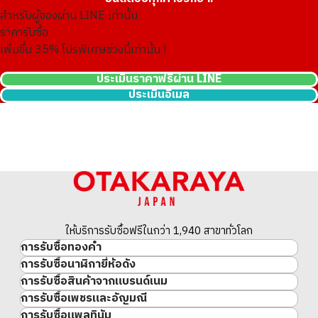
สำหรับผู้จองผ่าน LINE เท่านั้น
ราคารับซื้อ
เพิ่มขึ้น
35
% โปรพิเศษช่วงนี้เท่านั้น !
ประเมินราคาฟรีผ่าน LINE
ประเมินอีเมล
22K gold (K22) metal fittings
42g
ราคารับซื้ออ้างอิง
THB 212,506.56
ให้บริการรับซื้อฟรีในกว่า 1,940 สาขาทั่วโลก
การรับซื้อทองคำ
การรับซื้อนาฬิกายี่ห้อดัง
ทองคำ
การรับซื้อสินค้าจากแบรนด์เนม
นาฬิกาแบรนด์เนม
ทองคำแท่ง
การรับซื้อเพชรและอัญมณี
สินค้าแบรนด์เนม
Rolex
เหรียญทองคำ/เหรียญเงิน
การรับซื้อแพลทินัม
อัญมณี
Cartier