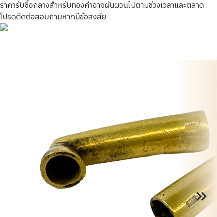
ราคารับซื้อกลางสำหรับทองคำอาจผันผวนไปตามช่วงเวลาและตลาด
โปรดติดต่อสอบถามหากมีข้อสงสัย