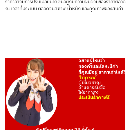
ราคาอาจมีการปรับเปลี่ยนได้ ขึ้นอยู่กับความผันผวนของราคาตลาด
1.6g
ณ เวลาที่ประเมิน ตลอดจนสภาพ น้ำหนัก และคุณภาพของสินค้า
ราคารับซื้ออ้างอิง
THB 8,095.49
อยากรู้ไหมว่า
ทองคำและโลหะมีค่า
ที่คุณมีอยู่ ราคาเท่าไหร่?
"โอทาคาระยะ"
ผู้เชี่ยวชาญ
ด้านการรับซื้อ
ให้ราคาสูง
ประเมินราคาฟรี