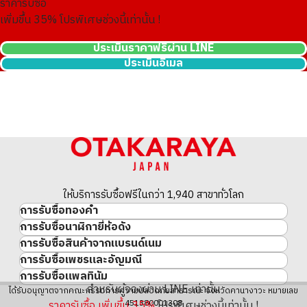
ราคารับซื้อ
เพิ่มขึ้น
35
% โปรพิเศษช่วงนี้เท่านั้น !
ประเมินราคาฟรีผ่าน LINE
ประเมินอีเมล
ให้บริการรับซื้อฟรีในกว่า 1,940 สาขาทั่วโลก
การรับซื้อทองคำ
การรับซื้อนาฬิกายี่ห้อดัง
ทองคำ
การรับซื้อสินค้าจากแบรนด์เนม
นาฬิกาแบรนด์เนม
ทองคำแท่ง
การรับซื้อเพชรและอัญมณี
สินค้าแบรนด์เนม
Rolex
เหรียญทองคำ/เหรียญเงิน
การรับซื้อแพลทินัม
อัญมณี
Cartier
Patek Philippe
ประวัติราคาทองคำ 10 ปี
สำหรับผู้จองผ่าน LINE เท่านั้น
แพลทินัม
ได้รับอนุญาตจากคณะกรรมการความปลอดภัยสาธารณะ จังหวัดคานางาวะ หมายเลข
เพชร
LOUIS VUITTON
Audemars Piguet
ทองรูปพรรณ
ราคารับซื้อ เพิ่มขึ้น
35
%
โปรพิเศษช่วงนี้เท่านั้น !
451380001308