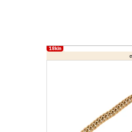
18kin
ต