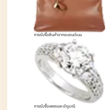
การรับซื้อสินค้าจากแบรนด์เนม
การรับซื้อเพชรและอัญมณี