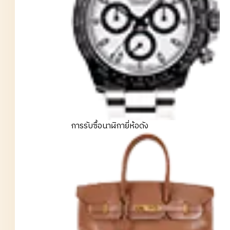
การรับซื้อนาฬิกายี่ห้อดัง