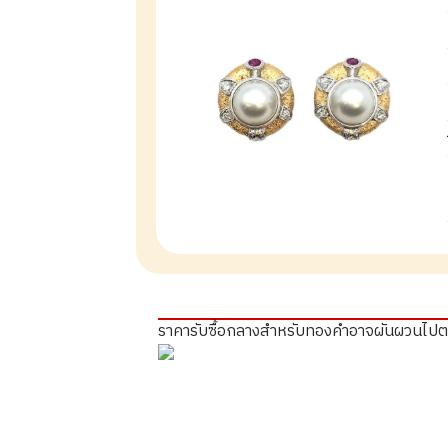
ราคารับซื้อกลางสำหรับทองคำอาจผันผวนไป