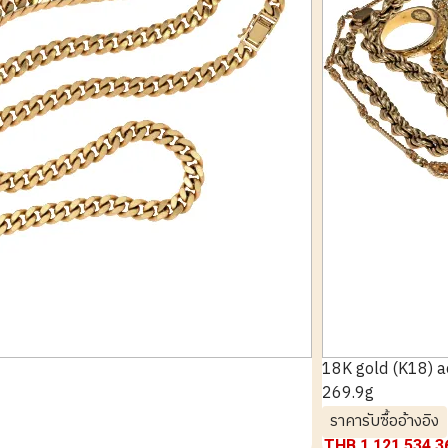
18K gold (K18) 
269.9g
ราคารับซื้ออ้างอิง
THB 1,121,534.3