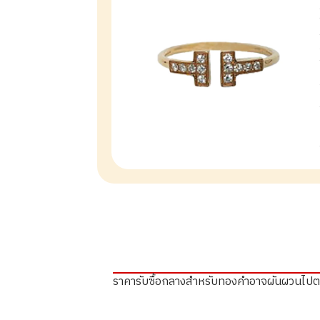
ราคารับซื้อกลางสำหรับทองคำอาจผันผวนไป