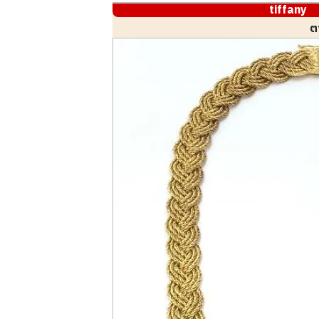
tiffany
ต