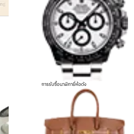
ing
การรับซื้อนาฬิกายี่ห้อดัง