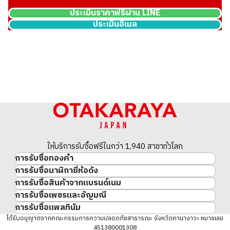
ประเมินราคาฟรีผ่าน LINE
ประเมินอีเมล
Tiffany solitaire ring 2.67ct
ราคารับซื้ออ้างอิง
THB 823,681.41
ให้บริการรับซื้อฟรีในกว่า 1,940 สาขาทั่วโลก
การรับซื้อทองคำ
การรับซื้อนาฬิกายี่ห้อดัง
ทองคำ
การรับซื้อสินค้าจากแบรนด์เนม
นาฬิกาแบรนด์เนม
ทองคำแท่ง
การรับซื้อเพชรและอัญมณี
สินค้าแบรนด์เนม
Rolex
เหรียญทองคำ/เหรียญเงิน
การรับซื้อแพลทินัม
อัญมณี
Cartier
Patek Philippe
ประวัติราคาทองคำ 10 ปี
แพลทินัม
ได้รับอนุญาตจากคณะกรรมการความปลอดภัยสาธารณะ จังหวัดคานางาวะ หมายเลข
เพชร
LOUIS VUITTON
Audemars Piguet
ทองรูปพรรณ
451380001308