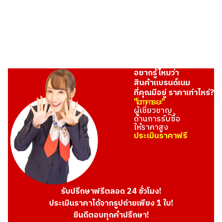
อยากรู้ไหมว่า
สินค้าแบรนด์เนม
ที่คุณมีอยู่ ราคาเท่าไหร่?
"โอทาคาระยะ"
ผู้เชี่ยวชาญ
ด้านการรับซื้อ
ให้ราคาสูง
ประเมินราคาฟรี
รับปรึกษาฟรีตลอด 24 ชั่วโมง!
ประเมินราคาได้จากรูปถ่ายเพียง 1 ใบ!
ยินดีตอบทุกคำปรึกษา!