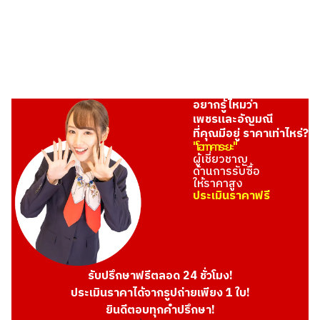
อยากรู้ไหมว่า
เพชรและอัญมณี
ที่คุณมีอยู่ ราคาเท่าไหร่?
"โอทาคาระยะ"
ผู้เชี่ยวชาญ
ด้านการรับซื้อ
ให้ราคาสูง
ประเมินราคาฟรี
รับปรึกษาฟรีตลอด 24 ชั่วโมง!
ประเมินราคาได้จากรูปถ่ายเพียง 1 ใบ!
ยินดีตอบทุกคำปรึกษา!