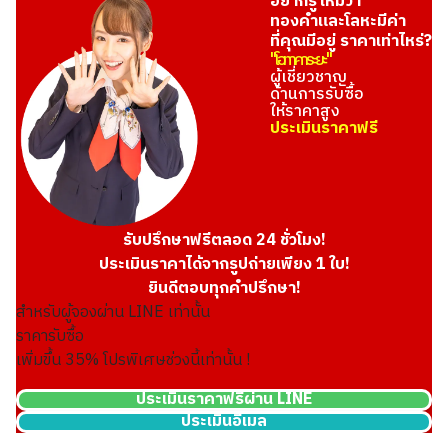
อยากรู้ไหมว่า
ทองคำและโลหะมีค่า
ที่คุณมีอยู่ ราคาเท่าไหร่?
"โอทาคาระยะ"
ผู้เชี่ยวชาญ
ด้านการรับซื้อ
ให้ราคาสูง
ประเมินราคาฟรี
Platinum (Pt1000) Maple Leaf Coin 1/2 oz 2nd Coin 1/4 oz 2
46.8g
รับปรึกษาฟรีตลอด 24 ชั่วโมง!
ราคารับซื้ออ้างอิง
ประเมินราคาได้จากรูปถ่ายเพียง 1 ใบ!
THB 129,328.52
ยินดีตอบทุกคำปรึกษา!
สำหรับผู้จองผ่าน LINE เท่านั้น
ราคารับซื้อ
เพิ่มขึ้น
35
% โปรพิเศษช่วงนี้เท่านั้น !
ประเมินราคาฟรีผ่าน LINE
ประเมินอีเมล