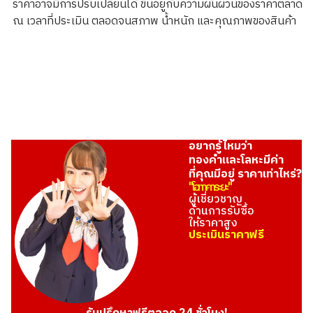
ราคาอาจมีการปรับเปลี่ยนได้ ขึ้นอยู่กับความผันผวนของราคาตลาด
Silver Medal Set
ณ เวลาที่ประเมิน ตลอดจนสภาพ น้ำหนัก และคุณภาพของสินค้า
100g
ราคารับซื้ออ้างอิง
อยากรู้ไหมว่า
ทองคำและโลหะมีค่า
ที่คุณมีอยู่ ราคาเท่าไหร่?
"โอทาคาระยะ"
ผู้เชี่ยวชาญ
ด้านการรับซื้อ
ให้ราคาสูง
ประเมินราคาฟรี
Platinum (Pt1000) Maple Leaf Coin 1/2 oz 2nd Coin 1/4 oz 2
46.8g