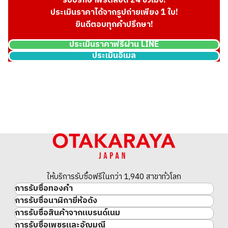
รับปรึกษาฟรีตลอด 24 ชั่วโมง!
ราคารับซื้ออ้างอิง
ประเมินราคาได้จากรูปถ่ายเพียง 1 ใบ!
THB 129,328.52
ยินดีตอบทุกคำปรึกษา!
ประเมินราคาฟรีผ่าน LINE
ประเมินอีเมล
ให้บริการรับซื้อฟรีในกว่า 1,940 สาขาทั่วโลก
Platinum (Pt1000) Maple Leaf Coins, 1/4 oz, Set of 6
การรับซื้อทองคำ
46.7g
การรับซื้อนาฬิกายี่ห้อดัง
ทองคำ
การรับซื้อสินค้าจากแบรนด์เนม
นาฬิกาแบรนด์เนม
ทองคำแท่ง
ราคารับซื้ออ้างอิง
การรับซื้อเพชรและอัญมณี
สินค้าแบรนด์เนม
Rolex
เหรียญทองคำ/เหรียญเงิน