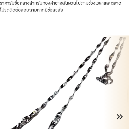
ราคารับซื้อกลางสำหรับทองคำอาจผันผวนไปตามช่วงเวลาและตลาด
โปรดติดต่อสอบถามหากมีข้อสงสัย