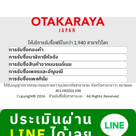
ให้บริการรับซื้อฟรีในกว่า 1,940 สาขาทั่วโลก
การรับซื้อทองคำ
การรับซื้อนาฬิกายี่ห้อดัง
ทองคำ
การรับซื้อสินค้าจากแบรนด์เนม
นาฬิกาแบรนด์เนม
ทองคำแท่ง
การรับซื้อเพชรและอัญมณี
สินค้าแบรนด์เนม
Rolex
เหรียญทองคำ/เหรียญเงิน
การรับซื้อแพลทินัม
อัญมณี
Cartier
Patek Philippe
ประวัติราคาทองคำ 10 ปี
แพลทินัม
ได้รับอนุญาตจากคณะกรรมการความปลอดภัยสาธารณะ จังหวัดคานางาวะ หมายเลข
เพชร
LOUIS VUITTON
Audemars Piguet
ทองรูปพรรณ
451380001308
มรกต
Hermès
Vacheron Constantin
แหวนทอง
Copyright© 2026 ร้านรับซื้อโอทาคาระยะ All Rights Reserved.
ไพลิน
CHANEL
A. Lange & Söhne
สร้อยคอทอง・จี้ทอง
ทับทิม
CELINE
Breguet
Fendi
Dior
Gucci