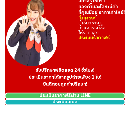
อยากรู้ไหมว่า
ทองคำและโลหะมีค่า
ที่คุณมีอยู่ ราคาเท่าไหร่?
"โอทาคาระยะ"
ผู้เชี่ยวชาญ
ด้านการรับซื้อ
ให้ราคาสูง
ประเมินราคาฟรี
รับปรึกษาฟรีตลอด 24 ชั่วโมง!
ประเมินราคาได้จากรูปถ่ายเพียง 1 ใบ!
ยินดีตอบทุกคำปรึกษา!
ประเมินราคาฟรีผ่าน LINE
ประเมินอีเมล