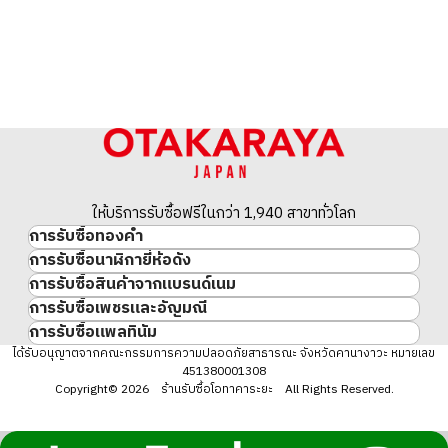
ให้บริการรับซื้อฟรีในกว่า 1,940 สาขาทั่วโลก
การรับซื้อทองคำ
การรับซื้อนาฬิกายี่ห้อดัง
ทองคำ
การรับซื้อสินค้าจากแบรนด์เนม
นาฬิกาแบรนด์เนม
ทองคำแท่ง
การรับซื้อเพชรและอัญมณี
สินค้าแบรนด์เนม
Rolex
เหรียญทองคำ/เหรียญเงิน
การรับซื้อแพลทินัม
อัญมณี
Cartier
Patek Philippe
ประวัติราคาทองคำ 10 ปี
แพลทินัม
ได้รับอนุญาตจากคณะกรรมการความปลอดภัยสาธารณะ จังหวัดคานางาวะ หมายเลข
เพชร
LOUIS VUITTON
Audemars Piguet
ทองรูปพรรณ
451380001308
มรกต
Hermès
Vacheron Constantin
แหวนทอง
Copyright© 2026 ร้านรับซื้อโอทาคาระยะ All Rights Reserved.
ไพลิน
CHANEL
A. Lange & Söhne
สร้อยคอทอง・จี้ทอง
ทับทิม
CELINE
Breguet