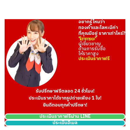
อยากรู้ไหมว่า
ทองคำและโลหะมีค่า
ที่คุณมีอยู่ ราคาเท่าไหร่?
"โอทาคาระยะ"
ผู้เชี่ยวชาญ
ด้านการรับซื้อ
ให้ราคาสูง
ประเมินราคาฟรี
รับปรึกษาฟรีตลอด 24 ชั่วโมง!
ประเมินราคาได้จากรูปถ่ายเพียง 1 ใบ!
ยินดีตอบทุกคำปรึกษา!
ประเมินราคาฟรีผ่าน LINE
ประเมินอีเมล