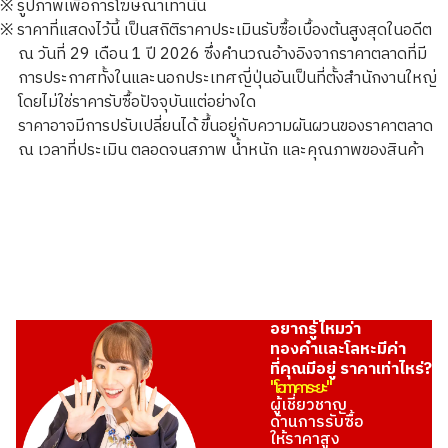
※ รูปภาพเพื่อการโฆษณาเท่านั้น
※ ราคาที่แสดงไว้นี้ เป็นสถิติราคาประเมินรับซื้อเบื้องต้นสูงสุดในอดีต
ณ วันที่ 29 เดือน 1 ปี 2026 ซึ่งคำนวณอ้างอิงจากราคาตลาดที่มี
การประกาศทั้งในและนอกประเทศญี่ปุ่นอันเป็นที่ตั้งสำนักงานใหญ่
โดยไม่ใช่ราคารับซื้อปัจจุบันแต่อย่างใด
24K gold (K24) sake set
ราคาอาจมีการปรับเปลี่ยนได้ ขึ้นอยู่กับความผันผวนของราคาตลาด
349.6g
ณ เวลาที่ประเมิน ตลอดจนสภาพ น้ำหนัก และคุณภาพของสินค้า
ราคารับซื้ออ้างอิง
THB 1,924,027.10
อยากรู้ไหมว่า
ทองคำและโลหะมีค่า
ที่คุณมีอยู่ ราคาเท่าไหร่?
"โอทาคาระยะ"
ผู้เชี่ยวชาญ
ด้านการรับซื้อ
ให้ราคาสูง