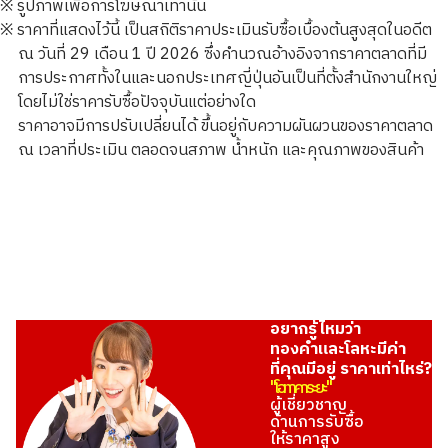
※ รูปภาพเพื่อการโฆษณาเท่านั้น
※ ราคาที่แสดงไว้นี้ เป็นสถิติราคาประเมินรับซื้อเบื้องต้นสูงสุดในอดีต
ณ วันที่ 29 เดือน 1 ปี 2026 ซึ่งคำนวณอ้างอิงจากราคาตลาดที่มี
การประกาศทั้งในและนอกประเทศญี่ปุ่นอันเป็นที่ตั้งสำนักงานใหญ่
โดยไม่ใช่ราคารับซื้อปัจจุบันแต่อย่างใด
22K Gold (K22) George III Guinea Gold Coin
ราคาอาจมีการปรับเปลี่ยนได้ ขึ้นอยู่กับความผันผวนของราคาตลาด
1.6g
ณ เวลาที่ประเมิน ตลอดจนสภาพ น้ำหนัก และคุณภาพของสินค้า
ราคารับซื้ออ้างอิง
THB 8,095.49
อยากรู้ไหมว่า
ทองคำและโลหะมีค่า
ที่คุณมีอยู่ ราคาเท่าไหร่?
"โอทาคาระยะ"
ผู้เชี่ยวชาญ
ด้านการรับซื้อ
ให้ราคาสูง