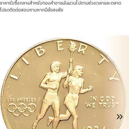
ราคารับซื้อกลางสำหรับทองคำอาจผันผวนไปตามช่วงเวลาและตลาด
โปรดติดต่อสอบถามหากมีข้อสงสัย