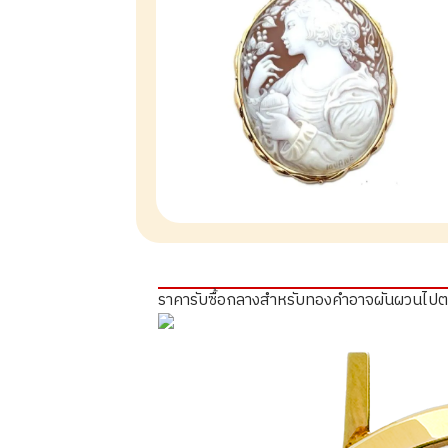
ราคารับซื้อกลางสำหรับทองคำอาจผันผวนไป