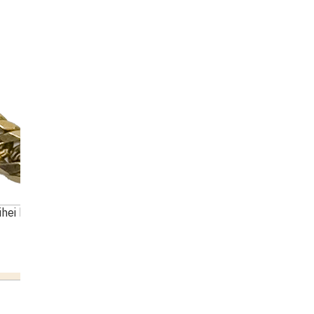
hei bracelet 6 sides double