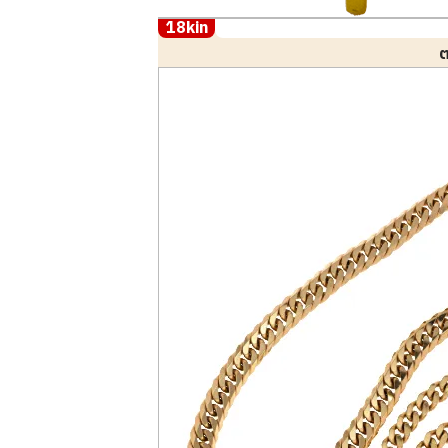
18kin
ต