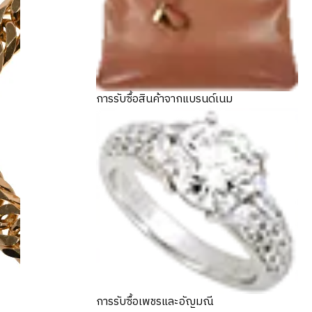
การรับซื้อสินค้าจากแบรนด์เนม
การรับซื้อเพชรและอัญมณี