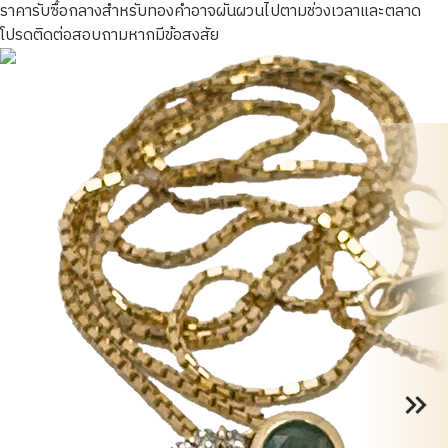
ราคารับซื้อกลางสำหรับทองคำอาจผันผวนไปตามช่วงเวลาและตลาด
โปรดติดต่อสอบถามหากมีข้อสงสัย