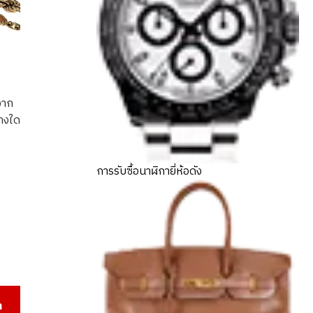
จาก
่างใด
accessories summary
การรับซื้อนาฬิกายี่ห้อดัง
6
า