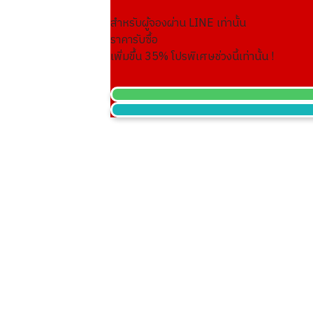
สำหรับผู้จองผ่าน LINE เท่านั้น
18K gold (K18) Kihei necklace
ราคารับซื้อ
201.2g
เพิ่มขึ้น
35
% โปรพิเศษช่วงนี้เท่านั้น !
ราคารับซื้ออ้างอิง
THB 836,060.44