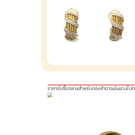
ราคารับซื้อกลางสำหรับทองคำอาจผันผวนไป