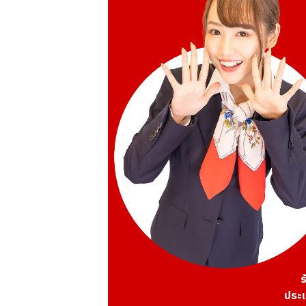
ร
ประเ