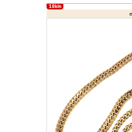
18kin
ต