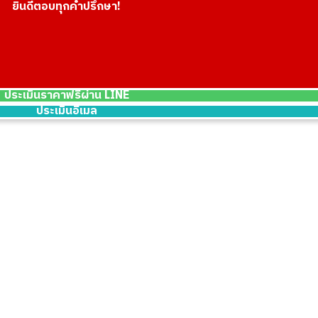
ยินดีตอบทุกคำปรึกษา!
18K gold (K18) K
100.4g
ราคารับซื้ออ้างอิง
THB 417,199.15
ประเมินราคาฟรีผ่าน LINE
ประเมินอีเมล