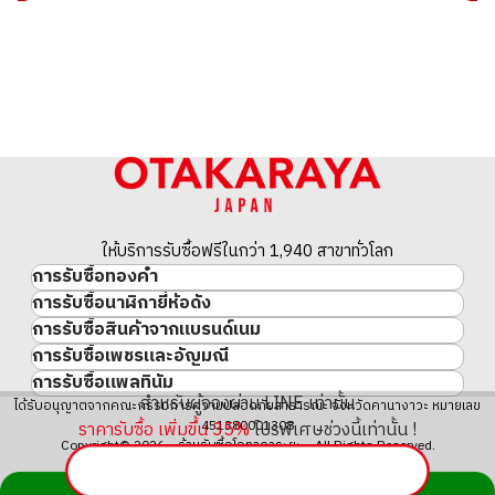
ให้บริการรับซื้อฟรีในกว่า 1,940 สาขาทั่วโลก
การรับซื้อทองคำ
การรับซื้อนาฬิกายี่ห้อดัง
ทองคำ
การรับซื้อสินค้าจากแบรนด์เนม
นาฬิกาแบรนด์เนม
ทองคำแท่ง
การรับซื้อเพชรและอัญมณี
สินค้าแบรนด์เนม
Rolex
เหรียญทองคำ/เหรียญเงิน
การรับซื้อแพลทินัม
อัญมณี
Cartier
Patek Philippe
ประวัติราคาทองคำ 10 ปี
สำหรับผู้จองผ่าน LINE เท่านั้น
แพลทินัม
ได้รับอนุญาตจากคณะกรรมการความปลอดภัยสาธารณะ จังหวัดคานางาวะ หมายเลข
เพชร
LOUIS VUITTON
Audemars Piguet
ทองรูปพรรณ
451380001308
ราคารับซื้อ เพิ่มขึ้น
35
%
โปรพิเศษช่วงนี้เท่านั้น !
มรกต
Hermès
Vacheron Constantin
แหวนทอง
Copyright© 2026 ร้านรับซื้อโอทาคาระยะ All Rights Reserved.
ไพลิน
CHANEL
A. Lange & Söhne
สร้อยคอทอง・จี้ทอง