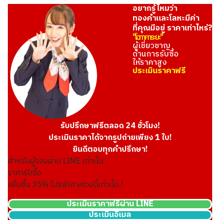
อยากรู้ไหมว่า
ทองคำและโลหะมีค่า
ที่คุณมีอยู่ ราคาเท่าไหร่?
"โอทาคาระยะ"
ผู้เชี่ยวชาญ
ด้านการรับซื้อ
ให้ราคาสูง
ประเมินราคาฟรี
รับปรึกษาฟรีตลอด 24 ชั่วโมง!
ประเมินราคาได้จากรูปถ่ายเพียง 1 ใบ!
ยินดีตอบทุกคำปรึกษา!
สำหรับผู้จองผ่าน LINE เท่านั้น
ราคารับซื้อ
เพิ่มขึ้น
35
% โปรพิเศษช่วงนี้เท่านั้น !
ประเมินราคาฟรีผ่าน LINE
ประเมินอีเมล