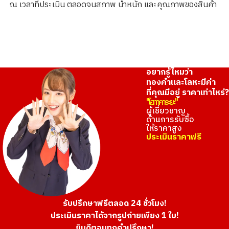
ณ เวลาที่ประเมิน ตลอดจนสภาพ น้ำหนัก และคุณภาพของสินค้า
ราคารับซื้ออ้างอิง
THB 16,732.46
อยากรู้ไหมว่า
ทองคำและโลหะมีค่า
ที่คุณมีอยู่ ราคาเท่าไหร่?
"โอทาคาระยะ"
ผู้เชี่ยวชาญ
ด้านการรับซื้อ
ให้ราคาสูง
ประเมินราคาฟรี
รับปรึกษาฟรีตลอด 24 ชั่วโมง!
ประเมินราคาได้จากรูปถ่ายเพียง 1 ใบ!
ยินดีตอบทุกคำปรึกษา!