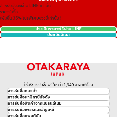
สำหรับผู้จองผ่าน LINE เท่านั้น
ราคารับซื้อ
เพิ่มขึ้น
35
% โปรพิเศษช่วงนี้เท่านั้น !
ประเมินราคาฟรีผ่าน LINE
ประเมินอีเมล
14K gold (K14) earrings
2.2g
ราคารับซื้ออ้างอิง
THB 7,079.12
ให้บริการรับซื้อฟรีในกว่า 1,940 สาขาทั่วโลก
การรับซื้อทองคำ
การรับซื้อนาฬิกายี่ห้อดัง
ทองคำ
การรับซื้อสินค้าจากแบรนด์เนม
นาฬิกาแบรนด์เนม
ทองคำแท่ง
การรับซื้อเพชรและอัญมณี
สินค้าแบรนด์เนม
Rolex
เหรียญทองคำ/เหรียญเงิน
การรับซื้อแพลทินัม
อัญมณี
Cartier