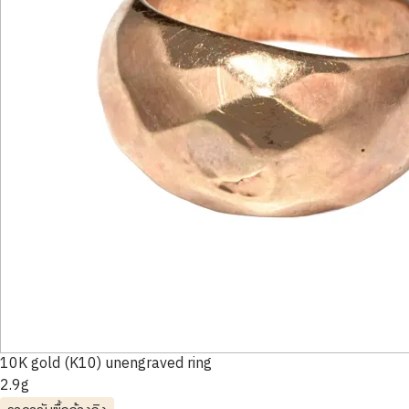
10K gold (K10) unengraved ring
2.9g